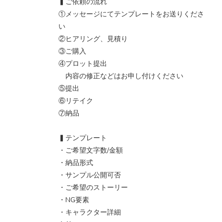
▍ご依頼の流れ
①メッセージにてテンプレートをお送りくださ
い
②ヒアリング、見積り
③ご購入
④プロット提出
内容の修正などはお申し付けください
⑤提出
⑥リテイク
⑦納品
▍テンプレート
・ご希望文字数/金額
・納品形式
・サンプル公開可否
・ご希望のストーリー
・NG要素
・キャラクター詳細