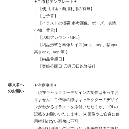
✦ご依頼テンプレート✦
・【使用用途・商用利用の有無】
・【ご予算】
・【イラストの概要(参考画像、ポーズ、表情、
小物、背景)】
・【活動アカウントURL】
・【納品形式と画像サイズ(png、jpeg、幅○px、
高さ○px、○dpi等)】
・【納品希望日】
・【実績公開日(◯月◯日以降等)】
購入者へ
✦注意事項✦
のお願い
・現在キャラクターデザインの制作は承ってお
りません。ご依頼の際はキャラクターのデザイ
ンがわかるイラストを添付いただくか、URLの
記載をお願いいたします。(AI画像やご自身に使
用権利のない画像は不可)
・商用利用許可の出ていない版権作品のご依頼