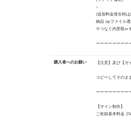
↓
(追加料金発生時は
納品 zipファイル透
※つなぐ内受取or
ーーーーーーーー
購入者へのお願い
【注意】及び【ガ
コピーしてそのま
ーーーーーーーー
【サイン制作】
ご依頼基本料金 25