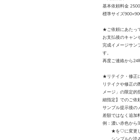
基本依頼料金 2500
標準サイズ900×9
★ご依頼にあたっ
お支払後のキャン
完成イメージサン
す。
再度ご連絡から2
★リテイク・修正
リテイクや修正の
メージ」の限定的
細指定】でのご依
サンプル提示後の
差額ではなく追加
例：濃い赤色から
★を♡に変更し
シンプルな読み