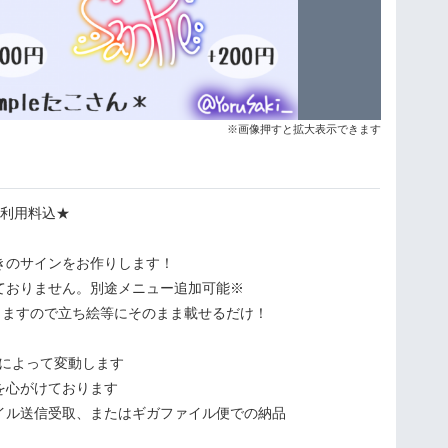
※画像押すと拡大表示できます
用利用料込★
きのサインをお作りします！
ておりません。別途メニュー追加可能※
ししますので立ち絵等にそのまま載せるだけ！
況によって変動します
を心がけております
イル送信受取、またはギガファイル便での納品