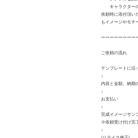
キャラクターの
依頼時に添付頂い
もイメージやモチ
ーーーーーーーー
ご依頼の流れ
テンプレートに沿
↓
内容と金額、納期
↓
お支払い
↓
完成イメージサン
※依頼受け付け完
↓
(リテイク修正)