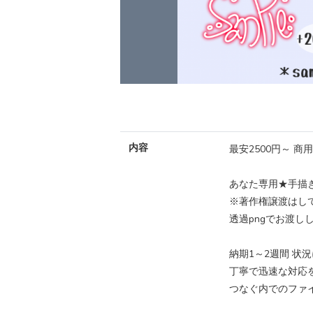
内容
最安2500円～ 商
あなた専用★手描
※著作権譲渡はし
透過pngでお渡
納期1～2週間 状
丁寧で迅速な対応
つなぐ内でのファ