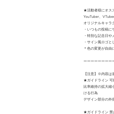
★活動者様にオス
YouTuber、V
オリジナルキャラ
・いつもの投稿に
・特別な記念日や
・サイン風ロゴと
＊色の変更が自由
ーーーーーーーー
【注意】※内容は
★ガイドライン 可
比率維持の拡大縮
ける行為
デザイン部分の外
★ガイドライン 禁