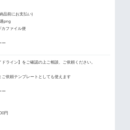
納品前にお支払い)
過png
ギカファイル便
ーー
イドライン】をご確認の上ご相談、ご依頼ください。
まご依頼テンプレートとしても使えます
ーー
00円