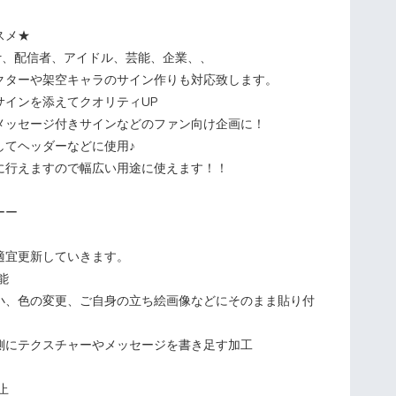
スメ★
Tuber、配信者、アイドル、芸能、企業、、
クターや架空キャラのサイン作りも対応致します。
サインを添えてクオリティUP
メッセージ付きサインなどのファン向け企画に！
してヘッダーなどに使用♪
に行えますので幅広い用途に使えます！！
ーー
適宜更新していきます。
能
小、色の変更、ご自身の立ち絵画像などにそのまま貼り付
側にテクスチャーやメッセージを書き足す加工
止