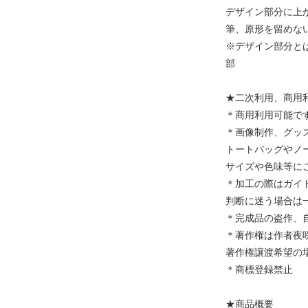
デザイン部分に上
筆、原形を留めな
※デザイン部分と
部
★二次利用、商用
＊商用利用可能で
＊画像制作、グッ
トートバッグやノ
サイズや色味等に
＊加工の際はガイ
判断に迷う場合は
＊完成品の盗作、
＊著作権は作者夜
著作権譲渡希望の場
＊商標登録禁止
★商品概要