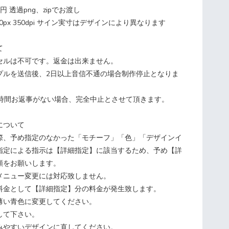
円 透過png、zipでお渡し
00px 350dpi サイン実寸はデザインにより異なります
て
セルは不可です。返金は出来ません。
プルを送信後、2日以上音信不通の場合制作停止となりま
4時間お返事がない場合、完全中止とさせて頂きます。
について
際、予め指定のなかった「モチーフ」「色」「デザインイ
指定による指示は【詳細指定】に該当するため、予め【詳
頼をお願いします。
メニュー変更には対応致しません。
料金として【詳細指定】分の料金が発生致します。
薄い青色に変更してください。
て下さい。
やすいデザインに直してください。