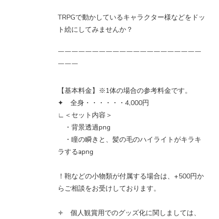
TRPGで動かしているキャラクター様などをドッ
ト絵にしてみませんか？
￣￣￣￣￣￣￣￣￣￣￣￣￣￣￣￣￣￣￣￣￣
￣￣￣
【基本料金】※1体の場合の参考料金です。
✦ 全身・・・・・・4,000円
∟＜セット内容＞
・背景透過png
・瞳の瞬きと、髪の毛のハイライトがキラキ
ラするapng
！鞄などの小物類が付属する場合は、+500円か
らご相談をお受けしております。
🟇️ 個人観賞用でのグッズ化に関しましては、