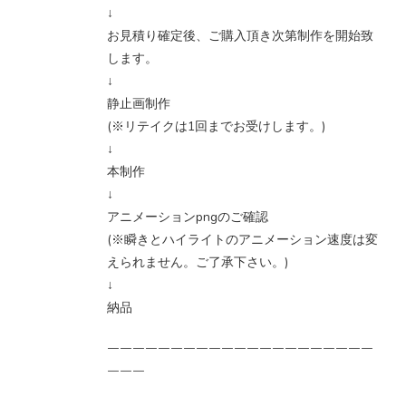
↓
お見積り確定後、ご購入頂き次第制作を開始致
します。
↓
静止画制作
(※リテイクは1回までお受けします。)
↓
本制作
↓
アニメーションpngのご確認
(※瞬きとハイライトのアニメーション速度は変
えられません。ご了承下さい。)
↓
納品
￣￣￣￣￣￣￣￣￣￣￣￣￣￣￣￣￣￣￣￣￣
￣￣￣