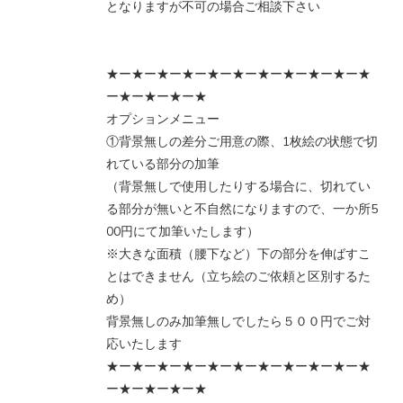
となりますが不可の場合ご相談下さい
★ー★ー★ー★ー★ー★ー★ー★ー★ー★ー★
ー★ー★ー★ー★
オプションメニュー
①背景無しの差分ご用意の際、1枚絵の状態で切
れている部分の加筆
（背景無しで使用したりする場合に、切れてい
る部分が無いと不自然になりますので、一か所5
00円にて加筆いたします）
※大きな面積（腰下など）下の部分を伸ばすこ
とはできません（立ち絵のご依頼と区別するた
め）
背景無しのみ加筆無しでしたら５００円でご対
応いたします
★ー★ー★ー★ー★ー★ー★ー★ー★ー★ー★
ー★ー★ー★ー★