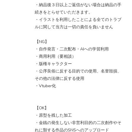
・納品後３日以上ご返信がない場合は納品の手
続きをとらせていただきます。
・イラストを利用したことによる全てのトラブ
ルに関して当方は一切の責任を負いません
【NG】
・自作発言・二次配布・AIへの学習利用
・商用利用（要相談）
・版権キャラクター
・公序良俗に反する目的での使用、名誉毀損、
その他の法律に反する使用
・Vtuber化
【OK】
・原型を残した加工
・金銭の発生しない非営利目的の二次創作やそ
れに類する作品のSNSへのアップロード