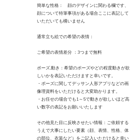
簡単な性格： 顔のデザインに関わる欄です、
顔について特筆事項がある場合ここに表記して
いただいても構いません
通常立ち絵での希望の表情：
ご希望の表情差分 ：3つまで無料
ポーズ,動き：希望のポーズやどの程度動きが欲
しいかを表記いただけますと幸いです。
・ポーズに関してデッサン人形アプリなどの画
像理資料をいただけると大変助かります。
・お任せの場合でも1～5で動きが欲しいほど高
い数字の表記をお願いいたします
その他見た目に反映させたい情報：ご依頼する
うえで大事にしたい要素（顔、表情、性格、体
の部位、衣装など）をご記入いただけると幸い