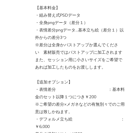
【基本料金】
・組み替え式PSDデータ
・全身pngデータ（差分１）
・表情差分pngデータ…基本立ち絵（差分１）以
外からの差分3つ
※差分は全身かバストアップか選んでくださ
い 素材販売ではバストアップに加工されます
また、セッション用に小さいサイズをご希望で
あれば加工したものをお渡しします。
【追加オプション】
・表情差分 ：基本料
金のセット以降１つにつき￥200
※ご希望の差分×メガネなどの有無別々でのご用
意は致しかねます。
・デフォルメ立ち絵 ：
￥6,000