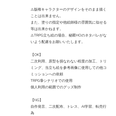
⚠️版権キャラクターのデザインをそのまま描く
ことは出来ません。
また、塗りの指定や他絵師様の雰囲気に似せる
等は出来かねます。
⚠️TRPG立ち絵の場合、秘匿HOのネタバレがな
いよう配慮をお願いいたします。
【OK】
二次利用、原型を損なわない程度の加工、トリ
ミング、当立ち絵を参考画像に使用しての他コ
ミッションへの依頼
TRPG🔞シナリオでの使用
個人利用の範囲でのグッズ制作
【NG】
自作発言、二次配布、トレス、AI学習、転売行
為