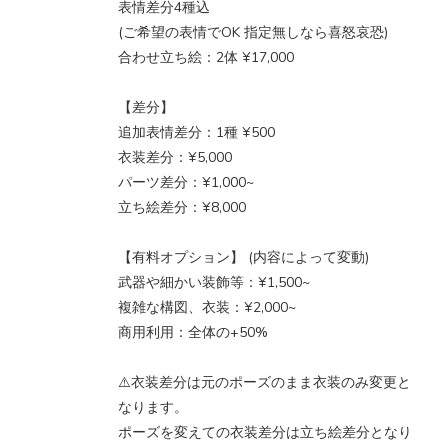
表情差分4種込
(ご希望の表情でOK 指定無しなら喜怒哀恐)
合わせ立ち絵：2体 ¥17,000
【差分】
追加表情差分：1種 ¥500
衣装差分：¥5,000
パーツ差分：¥1,000~
立ち絵差分：¥8,000
【有料オプション】 (内容によって変動)
武器や細かい装飾等：¥1,500~
複雑な構図、衣装：¥2,000~
商用利用：全体の+50%
⚠️衣装差分は元のポーズのまま衣装のみ変更と
なります。
ポーズを変えての衣装差分は立ち絵差分となり