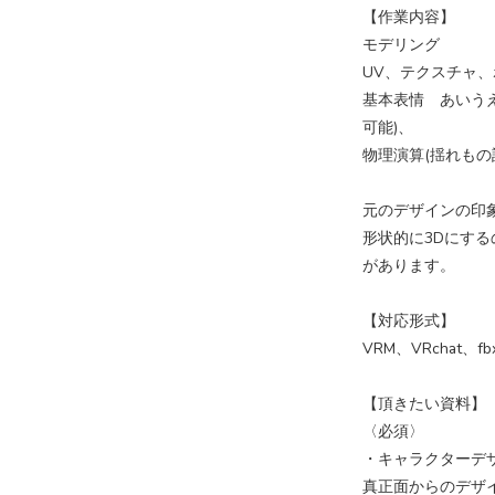
【作業内容】
モデリング
UV、テクスチャ
基本表情 あいう
可能)、
物理演算(揺れもの
元のデザインの印
形状的に3Dにす
があります。
【対応形式】
VRM、VRchat、f
【頂きたい資料】
〈必須〉
・キャラクターデザイ
真正面からのデザ