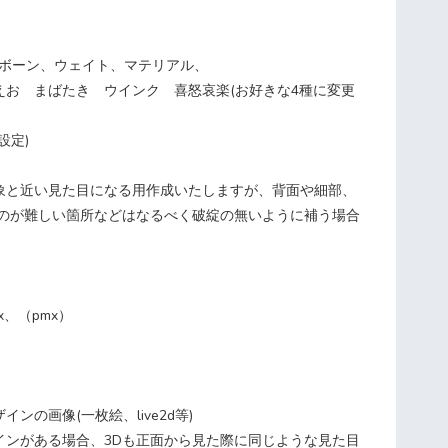
、ボーン、ウェイト、マテリアル、
えお まばたき ウインク 喜怒哀楽(お好きな4種に変更
設定)
象と近い見た目になる用作成いたしますが、背面や細部、
るのが難しい箇所などはなるべく破綻の無いように補う場合
bx、（pmx）
ンの画像(一枚絵、live2d等)
インがある場合、3Dも正面から見た際に同じような見た目