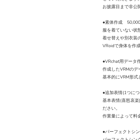
お披露目まで非公
●素体作成 50,000
服を着ていない状
着せ替えや別衣装
VRoidで身体を
●VRchat用データ作
作成したVRMのデ
基本的にVRM形
●追加表情(1つにつき
​基本表情(喜怒哀
ださい。​
作業量によって料金
●パーフェクトシンク
パーフェクトシン