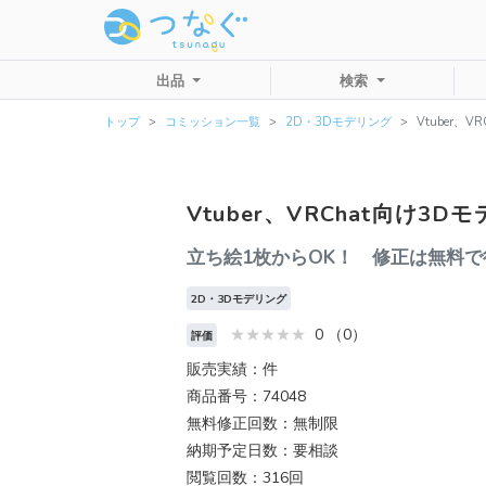
出品
検索
トップ
コミッション一覧
2D・3Dモデリング
Vtuber、
Vtuber、VRChat向け3
立ち絵1枚からOK！ 修正は無料
2D・3Dモデリング
0 （0）
評価
販売実績：件
商品番号：74048
無料修正回数：無制限
納期予定日数：要相談
閲覧回数：316回