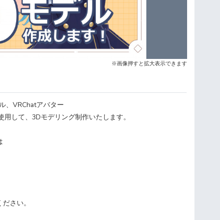
※画像押すと拡大表示できます
デル、VRChatアバター
oidを使用して、3Dモデリング制作いたします。
は
ください。