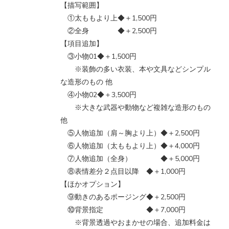
【描写範囲】
①太ももより上◆＋1,500円
②全身 ◆＋2,500円
【項目追加】
③小物01◆＋1,500円
※装飾の多い衣装、本や文具などシンプル
な造形のもの 他
④小物02◆＋3,500円
※大きな武器や動物など複雑な造形のもの
他
⑤人物追加（肩～胸より上）◆＋2,500円
⑥人物追加（太ももより上）◆＋4,000円
⑦人物追加（全身） ◆＋5,000円
⑧表情差分２点目以降 ◆＋1,000円
【ほかオプション】
⑨動きのあるポージング◆＋2,500円
⑩背景指定 ◆＋7,000円
※背景透過やおまかせの場合、追加料金は