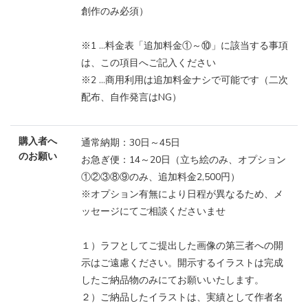
創作のみ必須）
※1 …料金表「追加料金①～⑩」に該当する事項
は、この項目へご記入ください
※2 …商用利用は追加料金ナシで可能です（二次
配布、自作発言はNG）
購入者へ
通常納期：30日～45日
のお願い
お急ぎ便：14～20日（立ち絵のみ、オプション
①②③⑧⑨のみ、追加料金2,500円）
※オプション有無により日程が異なるため、メ
ッセージにてご相談くださいませ
１）ラフとしてご提出した画像の第三者への開
示はご遠慮ください。開示するイラストは完成
したご納品物のみにてお願いいたします。
２）ご納品したイラストは、実績として作者名