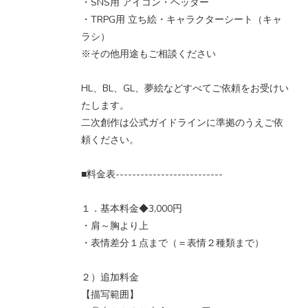
・SNS用 アイコン・ヘッダー
・TRPG用 立ち絵・キャラクターシート（キャ
ラシ）
※その他用途もご相談ください
HL、BL、GL、夢絵などすべてご依頼をお受けい
たします。
二次創作は公式ガイドラインに準拠のうえご依
頼ください。
■料金表--------------------------
１．基本料金◆3,000円
・肩～胸より上
・表情差分１点まで（＝表情２種類まで）
２）追加料金
【描写範囲】