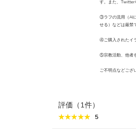
す。また、Twit
③ラフの流用（A
せる）などは厳禁
④ご購入されたイ
⑤宗教活動、他者
ご不明点などござ
評価（1件）
5