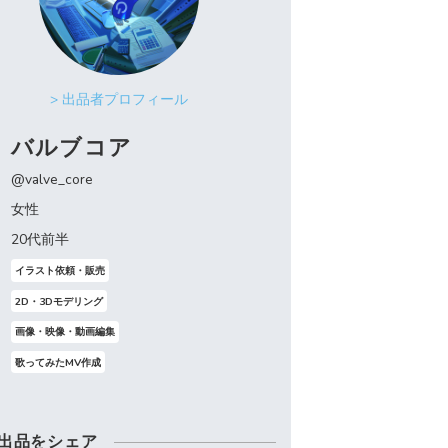
> 出品者プロフィール
バルブコア
@valve_core
女性
20代前半
イラスト依頼・販売
2D・3Dモデリング
画像・映像・動画編集
歌ってみたMV作成
出品をシェア