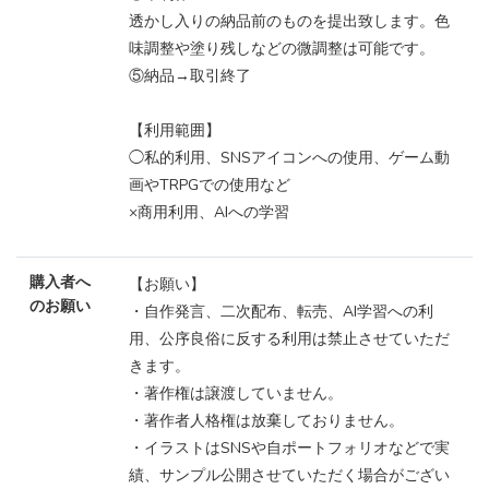
透かし入りの納品前のものを提出致します。色
味調整や塗り残しなどの微調整は可能です。
⑤納品→取引終了
【利用範囲】
◯私的利用、SNSアイコンへの使用、ゲーム動
画やTRPGでの使用など
×商用利用、AIへの学習
購入者へ
【お願い】
のお願い
・自作発言、二次配布、転売、AI学習への利
用、公序良俗に反する利用は禁止させていただ
きます。
・著作権は譲渡していません。
・著作者人格権は放棄しておりません。
・イラストはSNSや自ポートフォリオなどで実
績、サンプル公開させていただく場合がござい