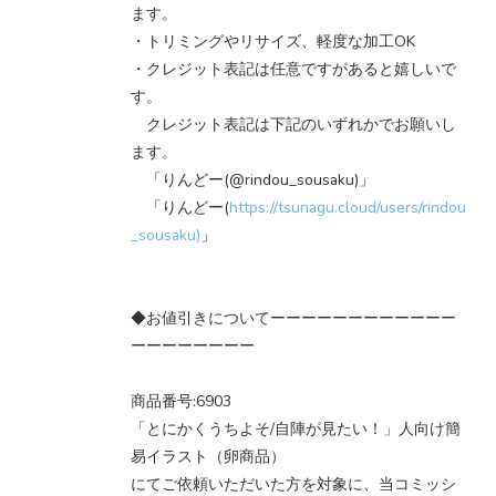
ます。
・トリミングやリサイズ、軽度な加工OK
・クレジット表記は任意ですがあると嬉しいで
す。
クレジット表記は下記のいずれかでお願いし
ます。
「りんどー(@rindou_sousaku)」
「りんどー(
https://tsunagu.cloud/users/rindou
_sousaku)
」
◆お値引きについてーーーーーーーーーーーー
ーーーーーーーー
商品番号:6903
「とにかくうちよそ/自陣が見たい！」人向け簡
易イラスト（卵商品）
にてご依頼いただいた方を対象に、当コミッシ