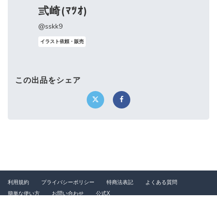
弎崎(ﾏﾂｵ)
@sskk9
イラスト依頼・販売
この出品をシェア
利用規約
プライバシーポリシー
特商法表記
よくある質問
簡単な使い方
お問い合わせ
公式X
©2026 つなぐ