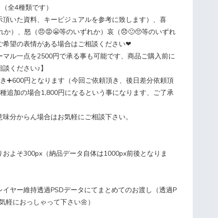
 （全4種類です）
頂いた資料、キービジュアルを参考に致します）、喜
ずれか）、怒（😠😡😬等のいずれか）哀（😞🙁🥺等のいずれ
ご希望の表情がある場合はご相談ください❤︎
マル一点を2500円で承る事も可能です、商品ご購入前に
相談ください♪】
き➕600円となります（今回ご依頼頂き、後日差分依頼頂
種追加の場合1,800円になるという事になります、ご了承
て意味分からん場合はお気軽にご相談下さい。
およそ300px（納品データ自体は1000px前後となりま
レイヤー維持透過PSDデータにてまとめてのお渡し（透過P
気軽におっしゃって下さい🌼）