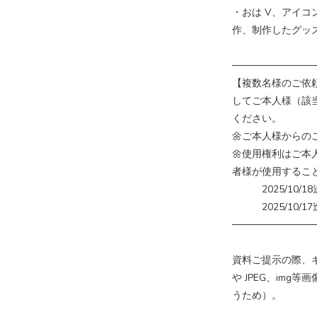
・おは V、アイ
作、制作したグッ
────────────
【複数名様のご依
してご本人様（該
ください。
🌼ご本人様からの
🌼使用権利はご
者様が使用するこ
2025/10/18
2025/10/1
────────────
資料ご提示の際、ギ
や JPEG、im
うため）。