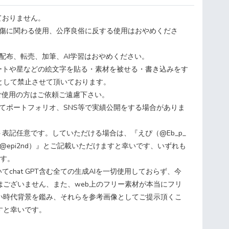
ておりません。
中傷に関わる使用、公序良俗に反する使用はおやめくださ
配布、転売、加筆、AI学習はおやめください。
ハートや星などの絵文字を貼る・素材を被せる・書き込みをす
として禁止させて頂いております。
をご使用の方はご依頼ご遠慮下さい。
してポートフォリオ、SNS等で実績公開をする場合がありま
。
ト表記任意です。していただける場合は、『えぴ（@Eb_p_
2（@epi2nd）』とご記載いただけますと幸いです、いずれも
です。
てchat GPT含む全ての生成AIを一切使用しておらず、今
はございません、また、web上のフリー素材が本当にフリ
い時代背景を鑑み、それらを参考画像としてご提示頂くこ
すと幸いです。