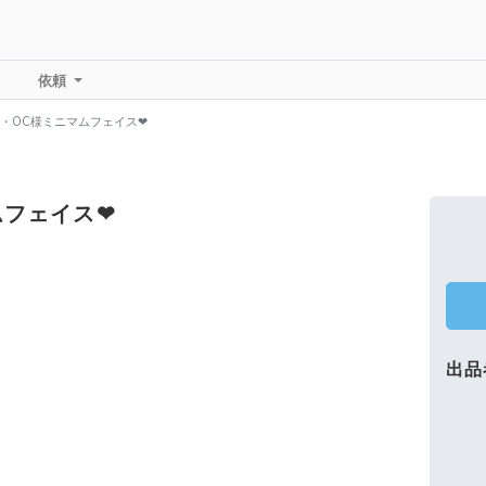
依頼
・OC様ミニマムフェイス❤︎
フェイス❤︎
出品