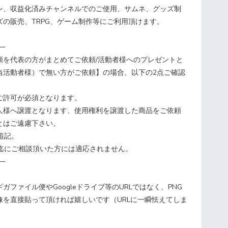
コン、収益化済みチャンネルでのご使用、サムネ、グッズ制
ズの販売、TRPG、ゲーム制作等にご利用頂けます。
─
頼を代表の方がまとめてご依頼/活動者様へのプレゼントと
当活動者様）で無い方がご依頼】の場合、以下の2点ご確認
ご許可が必須となります。
本人様へ譲渡となります、使用権利を譲渡した商品をご依頼
とはご遠慮下さい。
追記。
7迄にご相談頂いた方には適応されません。
─
ガファイル便やGoogleドライブ等のURLではなく、PNG
g等画像を直接貼って頂ければ嬉しいです（URLに一瞬怯えてしま