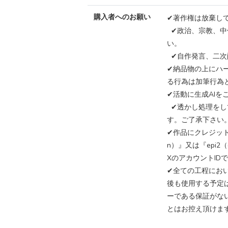
購入者へのお願い
✔︎著作権は放棄し
✔︎政治、宗教、
い。
✔︎自作発言、二次
✔︎納品物の上に
る行為は加筆行為
✔︎活動に生成AI
✔︎透かし処理を
す。ご了承下さい
✔︎作品にクレジッ
n）』又は『epi
XのアカウントID
✔︎全ての工程におい
後も使用する予定
ーである保証がな
とはお控え頂けま