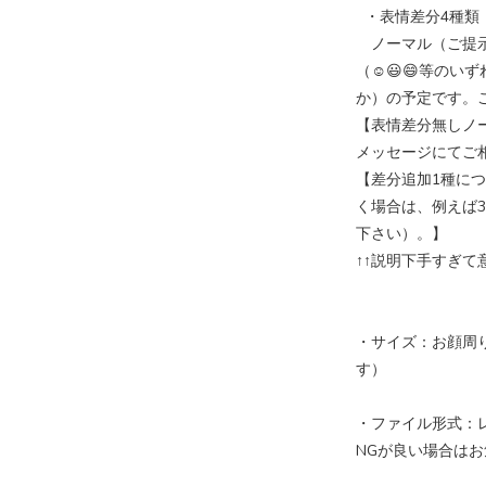
・表情差分4種類
ノーマル（ご提示
（☺️😃😄等のい
か）の予定です。
【表情差分無しノー
メッセージにてご
【差分追加1種につ
く場合は、例えば3
下さい）。】
↑↑説明下手すぎ
・サイズ：お顔周り
す）
・ファイル形式：
NGが良い場合はお