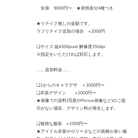
全身 9000円〜 ★表情差分4種つき
★リテイク無しの金額です。
ラフリテイク追加の場合 +2000円
❏サイズ 縦4500pixel 解像度350dpi
※指定をいただければ対応します。
﹏﹏追加料金﹏﹏
❏1からのキャラデザ ＋3000円〜
❏衣装デザイン +2000円〜
★画像での資料(写真やPicrew画像など)のご提
示がない場合、デザイン料が発生します。
❏複雑な服装 +1000円〜
★アイドル衣装やロリータなどの装飾が多い服