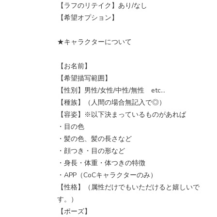
【ラフのリテイク】あり/なし
【希望オプション】
★キャラクターについて
【お名前】
【希望描写範囲】
【性別】男性/女性/中性/無性 etc…
【種族】（人間の場合無記入で◎）
【容姿】※以下決まっているものがあれば
・目の色
・髪の色、髪の長さなど
・顔つき・目の形など
・身長・体重・体つきの特徴
・APP（CoCキャラクターのみ）
【性格】（属性だけでもいただけると嬉しいで
す。）
【ポーズ】