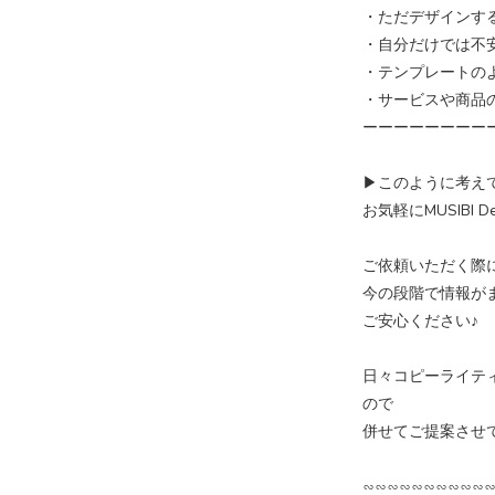
・ただデザインす
・自分だけでは不
・テンプレートのよ
・サービスや商品
ーーーーーーーー
▶︎このように考え
お気軽にMUSIBI
ご依頼いただく際
今の段階で情報が
ご安心ください♪
日々コピーライテ
ので
併せてご提案させ
∽∽∽∽∽∽∽∽∽∽