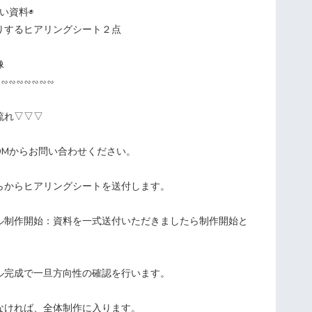
い資料◉
りするヒアリングシート２点
像
∽∽∽∽∽∽∽∽
流れ▽▽▽
DMからお問い合わせください。
らからヒアリングシートを送付します。
ル制作開始：資料を一式送付いただきましたら制作開始と
ル完成で一旦方向性の確認を行います。
なければ、全体制作に入ります。