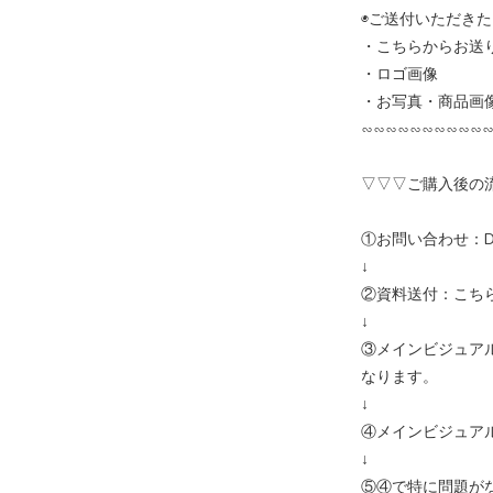
◉ご送付いただきた
・こちらからお送
・ロゴ画像
・お写真・商品画
∽∽∽∽∽∽∽∽∽∽
▽▽▽ご購入後の
①お問い合わせ：
↓
②資料送付：こち
↓
③メインビジュア
なります。
↓
④メインビジュア
↓
⑤④で特に問題が