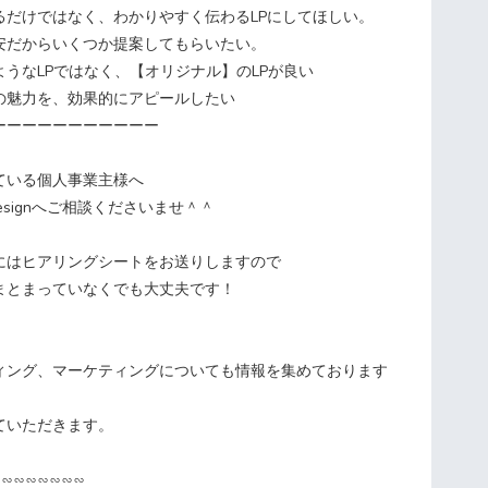
るだけではなく、わかりやすく伝わるLPにしてほしい。
安だからいくつか提案してもらいたい。
うなLPではなく、【オリジナル】のLPが良い
の魅力を、効果的にアピールしたい
ーーーーーーーーーーー
ている個人事業主様へ
 Designへご相談くださいませ＾＾
にはヒアリングシートをお送りしますので
まとまっていなくでも大丈夫です！
ィング、マーケティングについても情報を集めております
ていただきます。
∽∽∽∽∽∽∽∽