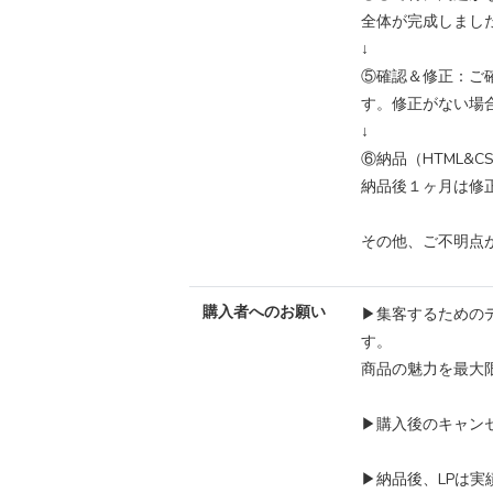
全体が完成しまし
↓
⑤確認＆修正：ご
す。修正がない場
↓
⑥納品（HTML&
納品後１ヶ月は修
その他、ご不明点
購入者へのお願い
▶︎集客するため
す。
商品の魅力を最大
▶︎購入後のキャ
▶︎納品後、LPは