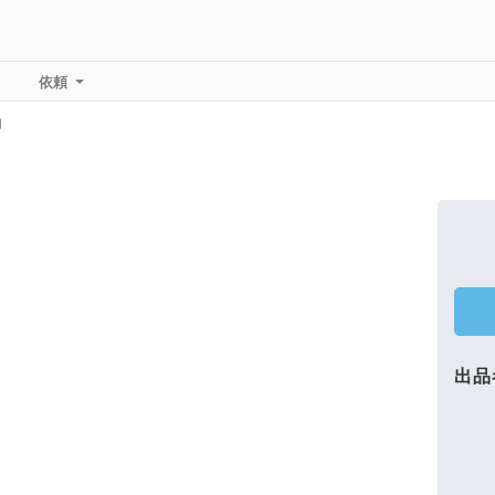
依頼
用
出品