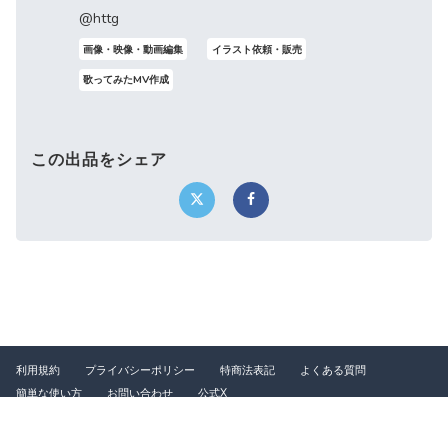
@httg
画像・映像・動画編集
イラスト依頼・販売
歌ってみたMV作成
この出品をシェア
利用規約
プライバシーポリシー
特商法表記
よくある質問
簡単な使い方
お問い合わせ
公式X
©2026 つなぐ