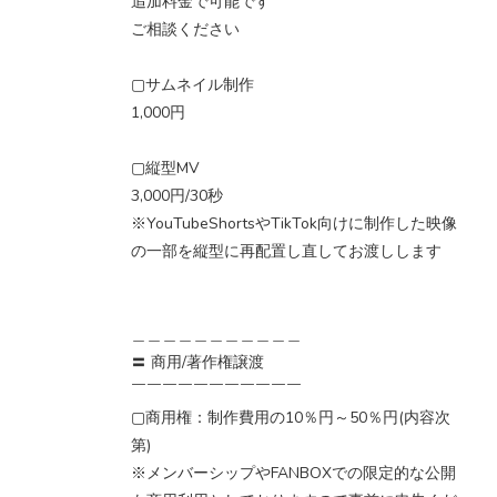
追加料金で可能です
ご相談ください
▢サムネイル制作
1,000円
▢縦型MV
3,000円/30秒
※YouTubeShortsやTikTok向けに制作した映像
の一部を縦型に再配置し直してお渡しします
＿＿＿＿＿＿＿＿＿＿＿
〓 商用/著作権譲渡
￣￣￣￣￣￣￣￣￣￣￣
▢商用権：制作費用の10％円～50％円(内容次
第)
※メンバーシップやFANBOXでの限定的な公開