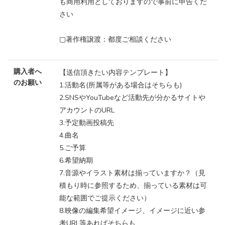
も商用利用としておりますので事前に申告くだ
さい
▢著作権譲渡：都度ご相談ください
購入者へ
【送信頂きたい内容テンプレート】
のお願い
1.活動名(所属等がある場合はそちらも)
2.SNSやYouTubeなど活動先が分かるサイトや
アカウントのURL
3.予定動画投稿先
4.曲名
5.ご予算
6.希望納期
7.音源やイラスト素材は揃っていますか？（見
積もり時に参照するため、揃っている素材は可
能な範囲でご提示ください）
8.映像の編集希望イメージ、イメージに近い参
考URL等あればそちらも