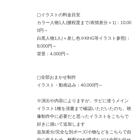
▢イラストの料金目安
カラー人物1人(腰程度まで/表情差分＋1)：10,00
0円～
白黒人物1人(＋差し色※KING等イラスト参照)：
8,000円～
背景：4,000円～
▢全部おまかせ制作
イラスト・動画込み：40,000円～
※演出や内容によりますが、サビに使うメイン
イラスト1種を清書まで確認いただいたのち、映
像制作中に必要だと思ったイラストをこちらで
好きに描いて追加します
追加差分/完全な別ポーズ/小物などをこちらで自
由に作るため、解釈やMV構成などは全部お任せ