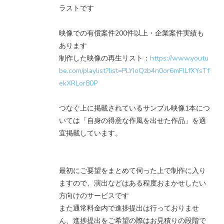
ラストです
映像での有償案件200件以上・企業案件実績も
あります
制作した映像の再生リスト：
https://www.youtu
be.com/playlist?list=PLYIoQzb4n0or6mFlLfXYsTf
ekXRLor80P
つなぐ上に掲載されているサンプル映像1本につ
いては「自身の得意な作風を出せた作品」を適
宜掲載しています。
最初にご要望をまとめて伺った上で制作に入り
ますので、演出などはある程度おまかせしたい
方向けのサービスです
また通常料金内で進捗提出は行っておりませ
ん、進捗提出をご希望の際はお見積りの段階で