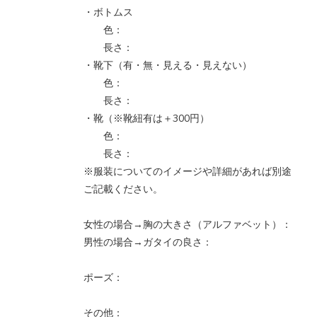
・ボトムス
色：
長さ：
・靴下（有・無・見える・見えない）
色：
長さ：
・靴（※靴紐有は＋300円）
色：
長さ：
※服装についてのイメージや詳細があれば別途
ご記載ください。
女性の場合→胸の大きさ（アルファベット）：
男性の場合→ガタイの良さ：
ポーズ：
その他：