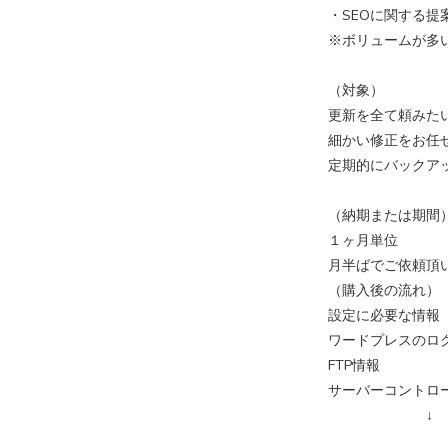
・SEOに関する提
※ボリュームが多
（対象）
更新を全て頼みた
細かい修正をお任
定期的にバックア
（納期または期間
１ヶ月単位
月半ばでご依頼頂
（購入後の流れ）
設定に必要な情報
ワードプレスのロ
FTP情報
サーバーコントロ
↓