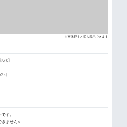
※画像押すと拡大表示できます
通話代】
×2回
ンです。
できません×