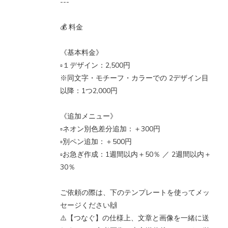
---
💰 料金
《基本料金》
▫️１デザイン：2,500円
※同文字・モチーフ・カラーでの 2デザイン目
以降：1つ2,000円
《追加メニュー》
▫️ネオン別色差分追加：＋300円
▫️別ペン追加：＋500円
▫️お急ぎ作成：1週間以内＋50％ ／ 2週間以内＋
30％
ご依頼の際は、下のテンプレートを使ってメッ
セージください🙌
⚠️【つなぐ】の仕様上、文章と画像を一緒に送