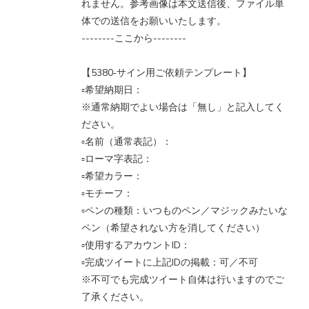
れません。参考画像は本文送信後、ファイル単
体での送信をお願いいたします。
--------ここから--------
【5380‐サイン用ご依頼テンプレート】
▫️希望納期日：
※通常納期でよい場合は「無し」と記入してく
ださい。
▫️名前（通常表記）：
▫️ローマ字表記：
▫️希望カラー：
▫️モチーフ：
▫️ペンの種類：いつものペン／マジックみたいな
ペン（希望されない方を消してください）
▫️使用するアカウントID：
▫️完成ツイートに上記IDの掲載：可／不可
※不可でも完成ツイート自体は行いますのでご
了承ください。