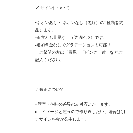
🖌️ サインについて
▫️ネオンあり・ ネオンなし（黒線）の2種類を納
品します。
▫️両方とも背景なし（透過PNG）です。
▫️追加料金なしでグラデーションも可能！
ご希望の方は「青系」「ピンク→紫」などご
記入ください。
---
🪄修正について
▫️ 誤字・色味の差異のみ対応いたします。
▫️ 「イメージと違うので作り直したい」場合は別
デザイン料金が発生します。