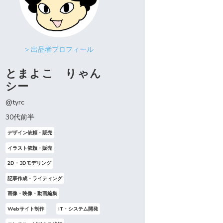
> 出品者プロフィール
とまよこ りゃん
シー
@tyrc
30代前半
デザイン依頼・販売
イラスト依頼・販売
2D・3Dモデリング
記事作成・ライティング
画像・映像・動画編集
Webサイト制作
IT・システム開発