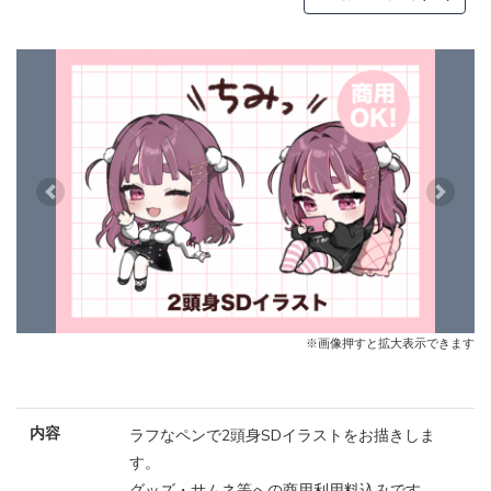
Previous
Next
※画像押すと拡大表示できます
内容
ラフなペンで2頭身SDイラストをお描きしま
す。
グッズ・サムネ等への商用利用料込みです。