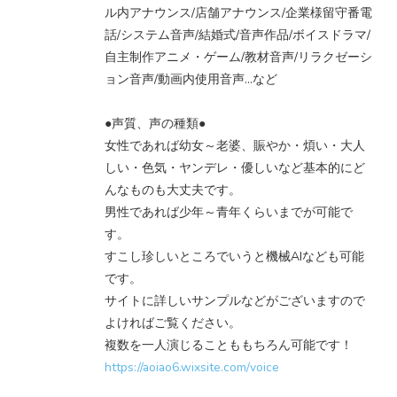
ル内アナウンス/店舗アナウンス/企業様留守番電
話/システム音声/結婚式/音声作品/ボイスドラマ/
自主制作アニメ・ゲーム/教材音声/リラクゼーシ
ョン音声/動画内使用音声…など
●声質、声の種類●
女性であれば幼女～老婆、賑やか・煩い・大人
しい・色気・ヤンデレ・優しいなど基本的にど
んなものも大丈夫です。
男性であれば少年～青年くらいまでが可能で
す。
すこし珍しいところでいうと機械AIなども可能
です。
サイトに詳しいサンプルなどがございますので
よければご覧ください。
複数を一人演じることももちろん可能です！
https://aoiao6.wixsite.com/voice