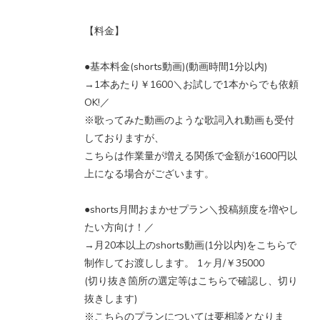
【料金】
●基本料金(shorts動画)(動画時間1分以内)
→1本あたり￥1600＼お試しで1本からでも依頼
OK!／
※歌ってみた動画のような歌詞入れ動画も受付
しておりますが、
こちらは作業量が増える関係で金額が1600円以
上になる場合がございます。
●shorts月間おまかせプラン＼投稿頻度を増やし
たい方向け！／
→月20本以上のshorts動画(1分以内)をこちらで
制作してお渡しします。 1ヶ月/￥35000
(切り抜き箇所の選定等はこちらで確認し、切り
抜きします)
※こちらのプランについては要相談となりま