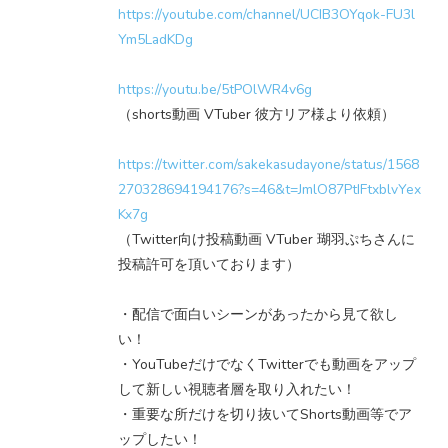
https://youtube.com/channel/UCIB3OYqok-FU3l
Ym5LadKDg
https://youtu.be/5tPOlWR4v6g
（shorts動画 VTuber 彼方リア様より依頼）
https://twitter.com/sakekasudayone/status/1568
270328694194176?s=46&t=JmlO87PtIFtxblvYex
Kx7g
（Twitter向け投稿動画 VTuber 瑚羽ぷちさんに
投稿許可を頂いております）
・配信で面白いシーンがあったから見て欲し
い！
・YouTubeだけでなくTwitterでも動画をアップ
して新しい視聴者層を取り入れたい！
・重要な所だけを切り抜いてShorts動画等でア
ップしたい！