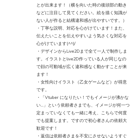
とが出来ます！（横を向いた時の後頭部の動き
などに注目して見てください。絵を描く知識が
ない人が作ると結構違和感が出やすいです。）
・丁寧な説明、対応を心がけています！また、
伝えたいことを伝えやすいよう気さくな対応を
心がけています(^^)/
・デザインからLive2Dまで全て一人で制作しま
す。イラストとlive2D作っている人が同じなの
で顔の可動域が広く違和感なく動かすことが来
ます！
・女性向けイラスト（乙女ゲームなど）が得意
です。
・「Vtuber になりたい！でもイメージが沸かな
い…」という依頼者さまでも、イメージが何一つ
定まっていなくても一緒に考え、こちらで何度
でも提案します。ですので初心者さんの依頼大
歓迎です！
・返信は依頼者さまを不安にさせないようすぐ