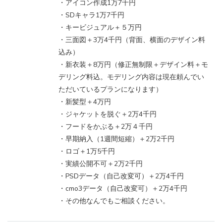
・アイコン作成1万7千円
・SDキャラ1万7千円
・キービジュアル＋５万円
・三面図＋3万4千円（背面、横面のデザイン料
込み）
・新衣装＋8万円（修正無制限＋デザイン料＋モ
デリング料込。モデリング内容は現在頼んでい
ただいているプランになります）
・新髪型＋4万円
・ジャケットを脱ぐ＋2万4千円
・フードをかぶる＋2万４千円
・早期納入（1週間短縮）＋2万2千円
・ロゴ＋1万5千円
・実績公開不可＋2万2千円
・PSDデータ（自己改変可）＋2万4千円
・cmo3データ（自己改変可）＋2万4千円
・その他なんでもご相談ください。