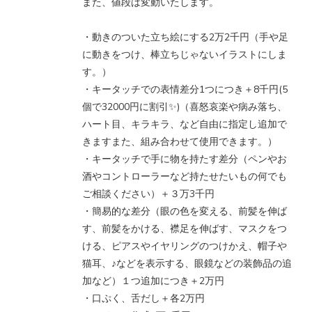
また、値段は変動いたします。
・動きのついた立ち絵にする2万2千円（手や足
に動きをつけ、棒立ちじゃないイラストにしま
す。）
・キータッチでの表情差分1つにつき＋8千円(5
個で32000円に割引✨)（喜怒哀楽や病み落ち、
ハート目、キラキラ、など自由に指定し追加で
きますまた、組み合わせて使用できます。）
・キータッチで手に物を持たす差分（ペンやお
酒やコントローラーなど持たせたいもの何でも
ご相談ください）＋３万3千円
・簡易的な差分（眼の色を変える、前髪を伸ば
す、前髪をかける、襟足を伸ばす、マスクをつ
ける、ピアスやイヤリングのつけかえ、帽子や
猫耳、♪などを表示する、眼鏡などの装飾品の追
加など）１つ追加につき＋2万円
・口ぷく、舌だし＋各2万円