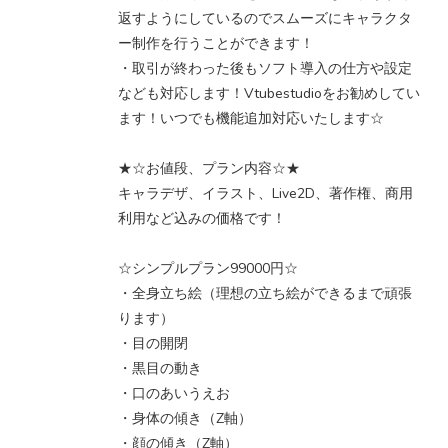
返すようにしているのでスムーズにキャラクタ
ー制作を行うことができます！
・取引が終わった後もソフト導入の仕方や設定
なども対応します！Vtubestudioをお勧めしてい
ます！いつでも機能追加対応いたします☆
★☆お値段、プラン内容☆★
キャラデザ、イラスト、Live2D、著作権、商用
利用など込みの価格です！
☆シンプルプラン99000円☆
・全身立ち絵（理想の立ち絵ができるまで頑張
ります）
・目の開閉
・黒目の動き
・口のあいうえお
・身体の傾き（Z軸）
・顔の傾き（Z軸）