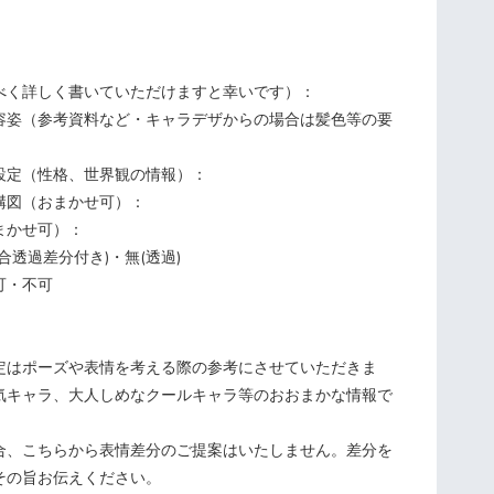
べく詳しく書いていただけますと幸いです）：
容姿（参考資料など・キャラデザからの場合は髪色等の要
設定（性格、世界観の情報）：
構図（おまかせ可）：
まかせ可）：
合透過差分付き)・無(透過)
可・不可
定はポーズや表情を考える際の参考にさせていただきま
気キャラ、大人しめなクールキャラ等のおおまかな情報で
合、こちらから表情差分のご提案はいたしません。差分を
その旨お伝えください。