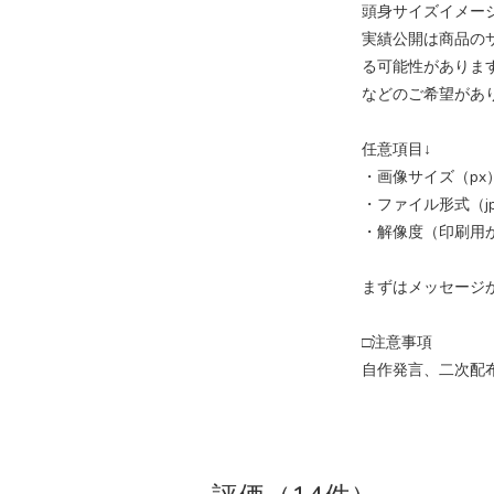
頭身サイズイメー
実績公開は商品のサン
る可能性がありま
などのご希望があ
任意項目↓
・画像サイズ（px
・ファイル形式（jp
・解像度（印刷用か
まずはメッセージ
□注意事項
自作発言、二次配布