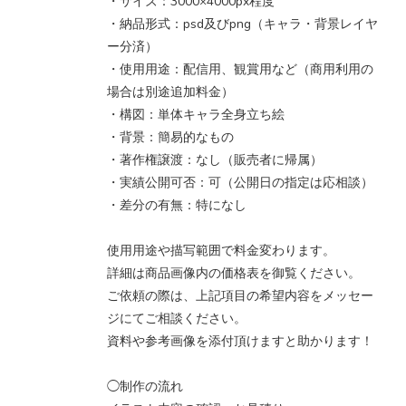
・サイズ：3000×4000px程度
・納品形式：psd及びpng（キャラ・背景レイヤ
ー分済）
・使用用途：配信用、観賞用など（商用利用の
場合は別途追加料金）
・構図：単体キャラ全身立ち絵
・背景：簡易的なもの
・著作権譲渡：なし（販売者に帰属）
・実績公開可否：可（公開日の指定は応相談）
・差分の有無：特になし
使用用途や描写範囲で料金変わります。
詳細は商品画像内の価格表を御覧ください。
ご依頼の際は、上記項目の希望内容をメッセー
ジにてご相談ください。
資料や参考画像を添付頂けますと助かります！
◯制作の流れ