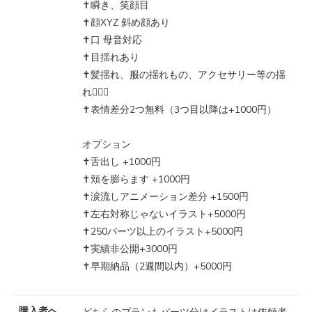
✝️瞬き、笑顔目
✝️顔XYZ 斜め顔あり
✝️口 母音対応
✝️目揺れあり
✝️髪揺れ、服の揺れもの、アクセサリー等の揺
れ🙆🏻‍♀️
✝️表情差分2つ無料（3つ目以降は+1000円）
オプション
✝️舌出し +1000円
✝️頬を膨らます +1000円
✝️涙流しアニメーション差分 +1500円
✝️左右対称じゃないイラスト+5000円
✝️250パーツ以上のイラスト+5000円
✝️実績非公開+3000円
✝️早期納品（2週間以内）+5000円
購入者へ