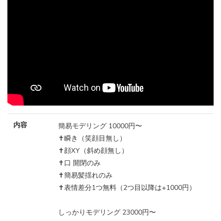
内容
簡易モデリング 10000円〜
✝️瞬き（笑顔目無し）
✝️顔XY（斜め顔無し）
✝️口 開閉のみ
✝️簡易髪揺れのみ
✝️表情差分1つ無料（2つ目以降は+1000円）
しっかりモデリング 23000円〜