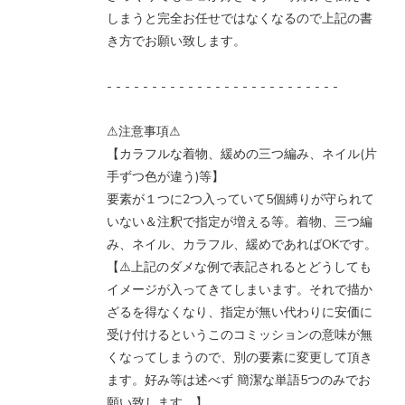
しまうと完全お任せではなくなるので上記の書
き方でお願い致します。
- - - - - - - - - - - - - - - - - - - - - - - - - -
⚠注意事項⚠
【カラフルな着物、緩めの三つ編み、ネイル(片
手ずつ色が違う)等】
要素が１つに2つ入っていて5個縛りが守られて
いない＆注釈で指定が増える等。着物、三つ編
み、ネイル、カラフル、緩めであればOKです。
【⚠️上記のダメな例で表記されるとどうしても
イメージが入ってきてしまいます。それで描か
ざるを得なくなり、指定が無い代わりに安価に
受け付けるというこのコミッションの意味が無
くなってしまうので、別の要素に変更して頂き
ます。好み等は述べず 簡潔な単語5つのみでお
願い致します。】