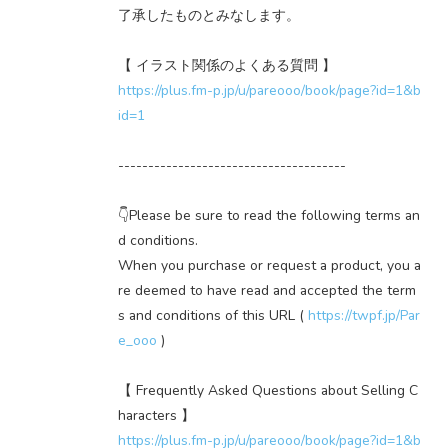
了承したものとみなします。
【 イラスト関係のよくある質問 】
https://plus.fm-p.jp/u/pareooo/book/page?id=1&b
id=1
--------------------------------------
👇Please be sure to read the following terms an
d conditions.
When you purchase or request a product, you a
re deemed to have read and accepted the term
s and conditions of this URL (
https://twpf.jp/Par
e_ooo
)
【 Frequently Asked Questions about Selling C
haracters 】
https://plus.fm-p.jp/u/pareooo/book/page?id=1&b