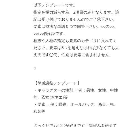
以下テンプレートです。
指定を極力減らす為、2項目のみとなります。追
記は受け付けておりませんのでご了承下さい。
要素は簡潔な単語５つで回答下さい。○○の○○、
○○(○○)等は×です。
種族や人種の指定も要素のカテゴリに入れてく
ださい。要素は5つを超えなければ少なくても大
丈夫です⭕️尚、性別は要素に含まれません。
☟
【🎊感謝祭テンプレート】
・キャラクターの性別→ 例：男性、女性、中性
的、乙女(おネエ)等
・要素→ 例：眼鏡、オールバック、糸目、虫、
和装等
ざっくりでも〇〇が好きです！等好みを伝えて