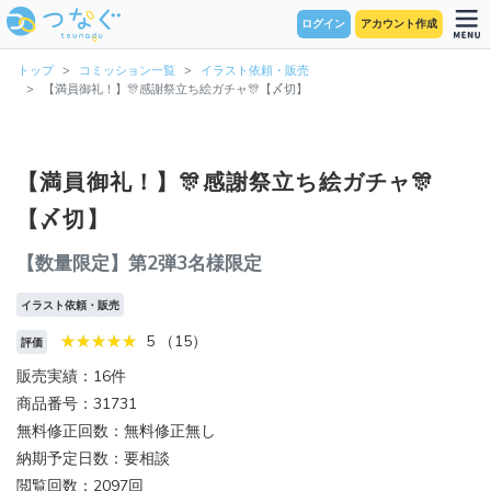
ログイン
アカウント作成
トップ
コミッション一覧
イラスト依頼・販売
【満員御礼！】🎊感謝祭立ち絵ガチャ🎊【〆切】
【満員御礼！】🎊感謝祭立ち絵ガチャ🎊
【〆切】
【数量限定】第2弾3名様限定
イラスト依頼・販売
5 （15）
評価
販売実績：16件
商品番号：31731
無料修正回数：無料修正無し
納期予定日数：要相談
閲覧回数：2097回