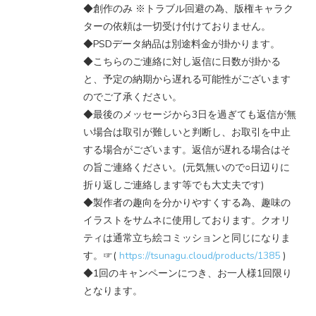
◆創作のみ ※トラブル回避の為、版権キャラク
ターの依頼は一切受け付けておりません。
◆PSDデータ納品は別途料金が掛かります。
◆こちらのご連絡に対し返信に日数が掛かる
と、予定の納期から遅れる可能性がございます
のでご了承ください。
◆最後のメッセージから3日を過ぎても返信が無
い場合は取引が難しいと判断し、お取引を中止
する場合がございます。返信が遅れる場合はそ
の旨ご連絡ください。(元気無いので○日辺りに
折り返しご連絡します等でも大丈夫です)
◆製作者の趣向を分かりやすくする為、趣味の
イラストをサムネに使用しております。クオリ
ティは通常立ち絵コミッションと同じになりま
す。☞(
https://tsunagu.cloud/products/1385
)
◆1回のキャンペーンにつき、お一人様1回限り
となります。