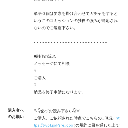
単語０個は要素を掛け合わせてガチャをすると
いうこのコミッションの独自の強みが適応され
ないのでご遠慮下さい。
- - - - - - - - - - - - - - - - - - - - - - - - - -
■制作の流れ
メッセージにて相談
☟
ご購入
☟
納品＆終了申請になります。
購入者へ
※👇必ずお読み下さい👇※
のお願い
ご購入、ご依頼された時点でこちらのURL先(
ht
tps://twpf.jp/Pare_ooo
)の規約に目を通した上で