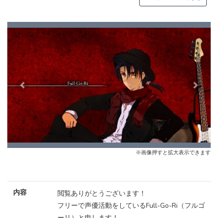
Previous
Next
※画像押すと拡大表示できます
内容
閲覧ありがとうございます！
フリーで声優活動をしているFull-Go-Ri（フルゴ
ーリ）と申します！