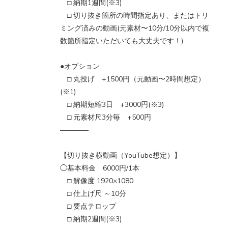
□ 納期1週間(※3)
□ 切り抜き箇所の時間指定あり、またはトリ
ミング済みの動画(元素材〜10分/10分以内で複
数箇所指定いただいても大丈夫です！)
●オプション
□ 丸投げ +1500円（元動画〜2時間想定）
(※1)
□ 納期短縮3日 +3000円(※3)
□ 元素材尺3分毎 +500円
――――
【切り抜き横動画（YouTube想定）】
◯基本料金 6000円/1本
□ 解像度 1920×1080
□ 仕上げ尺 ～10分
□ 要点テロップ
□ 納期2週間(※3)