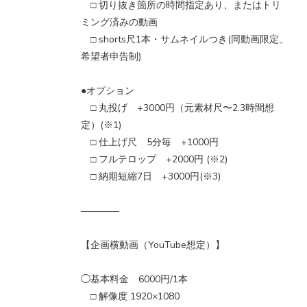
□ 切り抜き箇所の時間指定あり、またはトリ
ミング済みの動画
□ shorts尺1本・サムネイルつき(同動画限定、
希望者申告制)
●オプション
□ 丸投げ +3000円（元素材尺〜2.3時間想
定）(※1)
□ 仕上げ尺 5分毎 +1000円
□ フルテロップ +2000円 (※2)
□ 納期短縮7日 +3000円(※3)
――――
【企画横動画（YouTube想定）】
◯基本料金 6000円/1本
□ 解像度 1920×1080