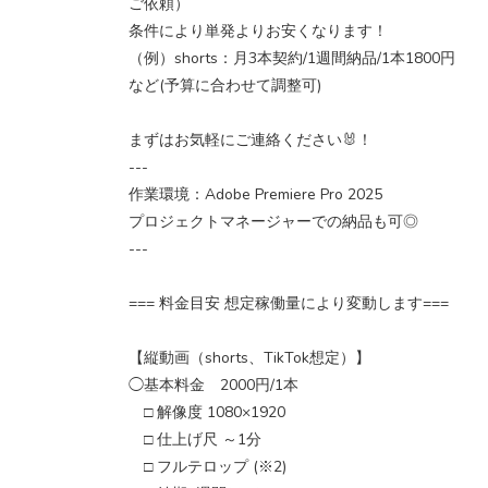
ご依頼）
条件により単発よりお安くなります！
（例）shorts：月3本契約/1週間納品/1本1800円
など(予算に合わせて調整可)
まずはお気軽にご連絡ください🐰！
---
作業環境：Adobe Premiere Pro 2025
プロジェクトマネージャーでの納品も可◎
---
=== 料金目安 想定稼働量により変動します===
【縦動画（shorts、TikTok想定）】
◯基本料金 2000円/1本
□ 解像度 1080×1920
□ 仕上げ尺 ～1分
□ フルテロップ (※2)