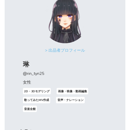
> 出品者プロフィール
琳
@rin_tyn25
女性
2D・3Dモデリング
画像・映像・動画編集
歌ってみたMV作成
音声・ナレーション
音楽全般