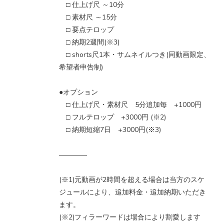
□ 仕上げ尺 ～10分
□ 素材尺 ～15分
□ 要点テロップ
□ 納期2週間(※3)
□ shorts尺1本・サムネイルつき(同動画限定、
希望者申告制)
●オプション
□ 仕上げ尺・素材尺 5分追加毎 +1000円
□ フルテロップ +3000円 (※2)
□ 納期短縮7日 +3000円(※3)
――――
(※1)元動画が2時間を超える場合は当方のスケ
ジュールにより、追加料金・追加納期いただき
ます。
(※2)フィラーワードは場合により割愛します