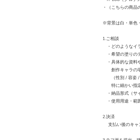
・（こちらの商品
※背景は白・単色
1.ご相談
・どのようなイラ
・希望の塗りのテ
・具体的な資料や
創作キャラの場
（性別 / 容姿 / 
特に細かい指定
・納品形式（サイズ（
・使用用途・範囲
2.決済
支払い後のキャ