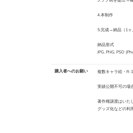
3.ラフ画を提出→
4.本制作
5.完成→納品（1
納品形式
JPG, PNG, PSD (Ph
購入者へのお願い
複数キャラ絵・R-
実績公開不可の場
著作権譲渡はいた
グッズ化などの利