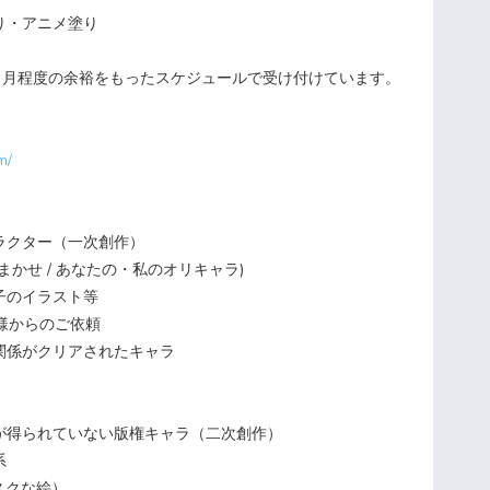
り・アニメ塗り
2ヶ月程度の余裕をもったスケジュールで受け付けています。
m/
ラクター（一次創作）
かせ / あなたの・私のオリキャラ)
のイラスト等
人様からのご依頼
関係がクリアされたキャラ
が得られていない版権キャラ（二次創作）
系
テスクな絵）