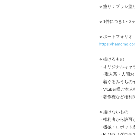
🔹塗り：ブラシ塗
🔹1件につき1～
🔹ポートフォリオ
https://hemomo.co
🔹描けるもの
・オリジナルキャ
(獣人系・人間おま
着ぐるみうちの子
・Vtuber様ご本
・著作権など権利
🔹描けないもの
・権利者から許可
・機械・ロボット
・R-18G（グロ