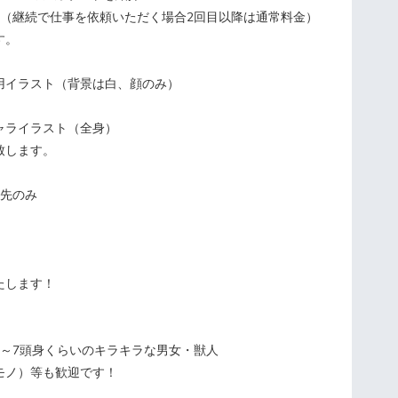
額（継続で仕事を依頼いただく場合2回目以降は通常料金）
す。
ン用イラスト（背景は白、顔のみ）
ャライラスト（全身）
致します。
上先のみ
たします！
6～7頭身くらいのキラキラな男女・獣人
モノ）等も歓迎です！