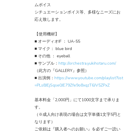
ムボイス
シチュエーションボイス等、多様なニーズにお
応え致します。
【使用機材】
■ オーディオIF ： UA-55
■ マイク： blue bird
■ その他 ： eyeball
■ サンプル：
http://orchestra.yukihotaru.com/
（此方の『GALLERY』参照）
■ 出演例：
https://www.youtube.com/playlist?list
=PLs8JEjSqse0JE79Zfe9o8xqzT6JV5ZPxZ
基本料金「2,000円」にて1000文字まで承りま
す。
（※成人向け表現の場合は文字単価1文字5円と
なります）
ご依頼は『購入者へのお願い』を必ずご一読い