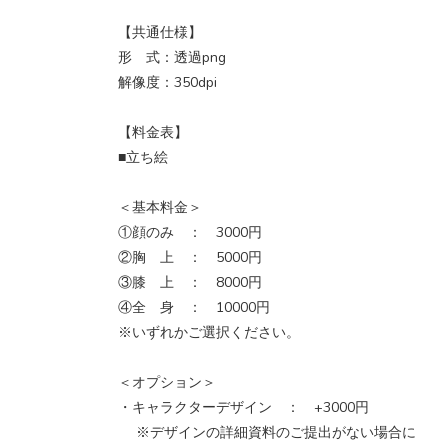
【共通仕様】
形 式：透過png
解像度：350dpi
【料金表】
■立ち絵
＜基本料金＞
①顔のみ ： 3000円
②胸 上 ： 5000円
③膝 上 ： 8000円
④全 身 ： 10000円
※いずれかご選択ください。
＜オプション＞
・キャラクターデザイン ： +3000円
※デザインの詳細資料のご提出がない場合に