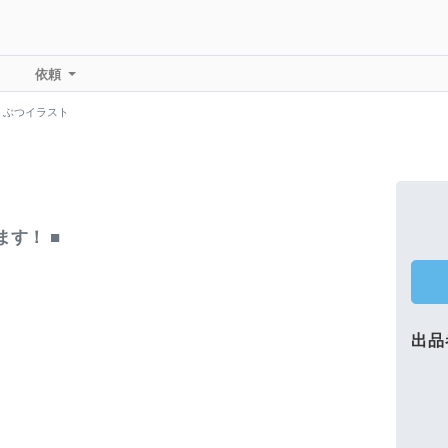
依頼
うぶつイラスト
す！ ■
出品