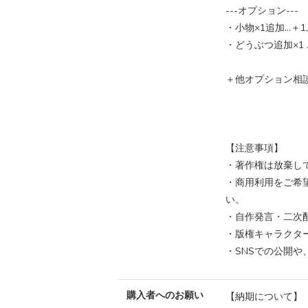
---オプション---
・小物×1追加…＋1,
・どうぶつ追加×1 …
＋他オプション相
【注意事項】
・著作権は放棄し
・商用利用をご希
い。
・自作発言・二次
・版権キャラクタ
・SNSでの公開
購入者へのお願い
【納期について】