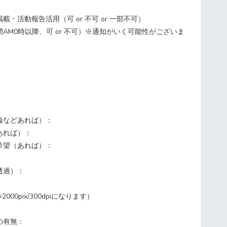
載・活動報告活用（可 or 不可 or 一部不可）
AM0時以降、可 or 不可）※通知がいく可能性がございま
輪などあれば）：
あれば）：
希望（あれば）：
透過）：
000pix/300dpiになります）
の有無：