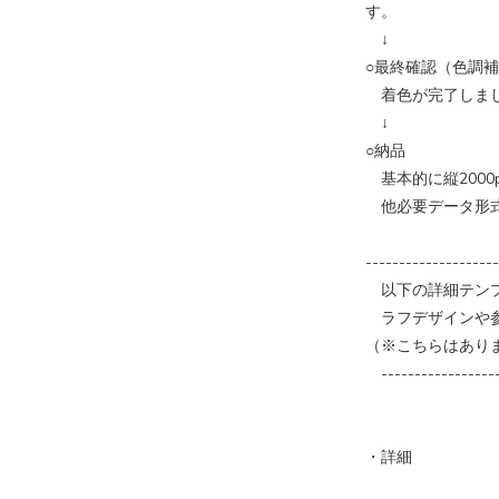
す。
↓
○最終確認（色調
着色が完了しまし
↓
○納品
基本的に縦2000pi
他必要データ形式
--------------------
以下の詳細テンプ
ラフデザインや参
（※こちらはありま
------------------
・詳細