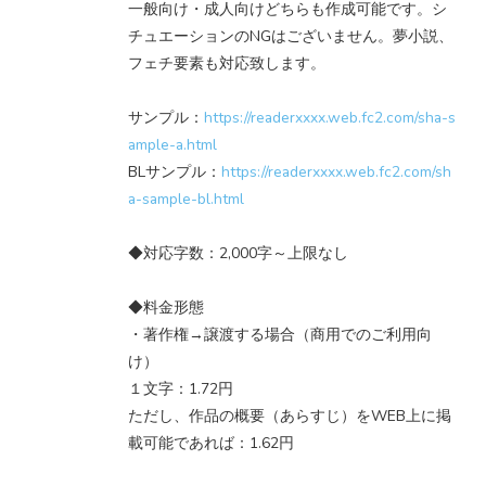
一般向け・成人向けどちらも作成可能です。シ
チュエーションのNGはございません。夢小説、
フェチ要素も対応致します。
サンプル：
https://readerxxxx.web.fc2.com/sha-s
ample-a.html
BLサンプル：
https://readerxxxx.web.fc2.com/sh
a-sample-bl.html
◆対応字数：2,000字～上限なし
◆料金形態
・著作権→譲渡する場合（商用でのご利用向
け）
１文字：1.72円
ただし、作品の概要（あらすじ）をWEB上に掲
載可能であれば：1.62円