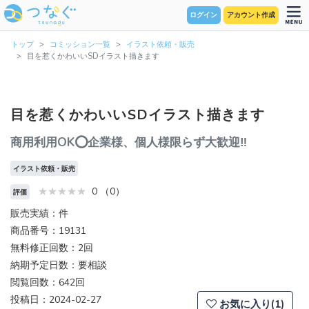
ログイン
アカウント作成
トップ
コミッション一覧
イラスト依頼・販売
目を惹くかわいいSDイラスト描きます
目を惹くかわいいSDイラスト描きます
商用利用OK⭕企業様、個人様限らず大歓迎‼
イラスト依頼・販売
0 （0）
評価
販売実績：件
商品番号：19131
無料修正回数：2回
納期予定日数：要相談
閲覧回数：642回
投稿日：2024-02-27
お気に入り(1)