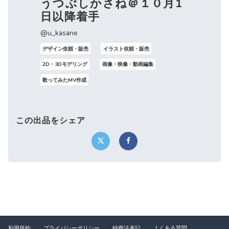
うつぶしかさね＠１０月1
日以降着手
@u_kasane
デザイン依頼・販売
イラスト依頼・販売
2D・3Dモデリング
画像・映像・動画編集
歌ってみたMV作成
この出品をシェア
利用規約
プライバシーポリシー
特商法表記
よくある質問