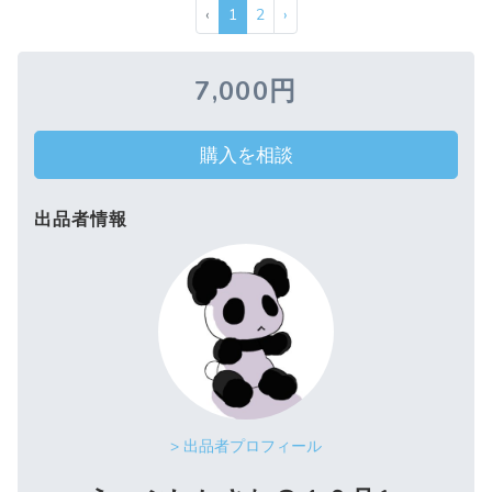
‹
1
2
›
7,000円
購入を相談
出品者情報
> 出品者プロフィール