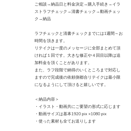
ご相談→納品日と料金決定→購入手続き→イラ
ストラフチェック→清書チェック→動画チェッ
ク→納品
ラフチェックと清書チェックまでには1週間～お
時間を頂きます。
リテイクは一度のメッセージに全部まとめて頂
ければ１回です。大きな修正や４回目以降は追
加料金を頂くことがあります。
また、ラフ段階で納得のいくところまで対応し
ますので完成後の依頼側都合リテイクは最小限
になるようにして頂けると嬉しいです。
＜納品内容＞
・イラスト・動画共にご要望の形式に応じます
・動画サイズは基本1920 pix ×1080 pix
・使った素材も全てお送りします