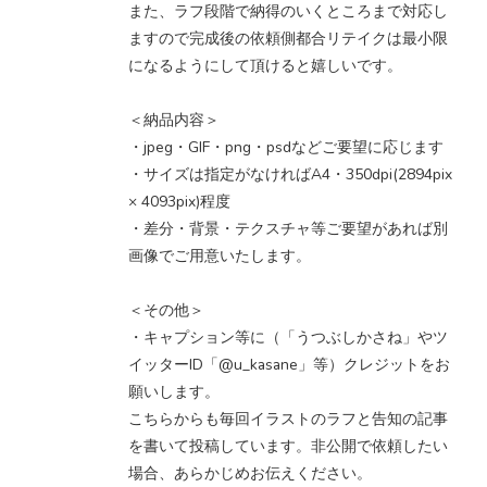
また、ラフ段階で納得のいくところまで対応し
ますので完成後の依頼側都合リテイクは最小限
になるようにして頂けると嬉しいです。
＜納品内容＞
・jpeg・GIF・png・psdなどご要望に応じます
・サイズは指定がなければA4・350dpi(2894pix
× 4093pix)程度
・差分・背景・テクスチャ等ご要望があれば別
画像でご用意いたします。
＜その他＞
・キャプション等に（「うつぶしかさね」やツ
イッターID「@u_kasane」等）クレジットをお
願いします。
こちらからも毎回イラストのラフと告知の記事
を書いて投稿しています。非公開で依頼したい
場合、あらかじめお伝えください。