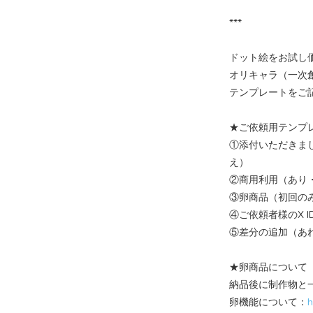
***
ドット絵をお試し価
オリキャラ（一次
テンプレートをご
★ご依頼用テンプ
①添付いただきま
え）
②商用利用（あり
③卵商品（初回の
④ご依頼者様のX I
⑤差分の追加（あ
★卵商品について
納品後に制作物と
卵機能について：
h