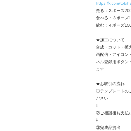
https://x.com/tob
走る：３ポーズ20
食べる：３ポーズ1
飲む：４ポーズ150
★加工について
合成・カット・拡
画配信・アイコン
ネル登録用ボタン
ます
★お取引の流れ
①テンプレートの
ださい
⇩
②ご相談後お支払
⇩
③完成品提出