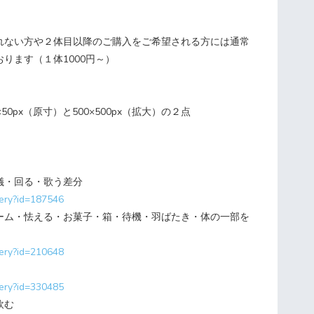
れない方や２体目以降のご購入をご希望される方には通常
ります（１体1000円～）
50px（原寸）と500×500px（拡大）の２点
儀・回る・歌う差分
llery?id=187546
ーム・怯える・お菓子・箱・待機・羽ばたき・体の一部を
llery?id=210648
llery?id=330485
飲む