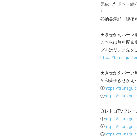
完成したドット絵
⇩
④納品承諾・評価
★きせかえパーツ
こちらは無料配布
プルはリンク先を
https://tsunagu.cl
★きせかえパーツ
🍡和菓子きせかえ
①
https://tsunagu.
②
https://tsunagu.
📺レトロTVフレ
①
https://tsunagu.
②
https://tsunagu.
③
https://tsunagu.