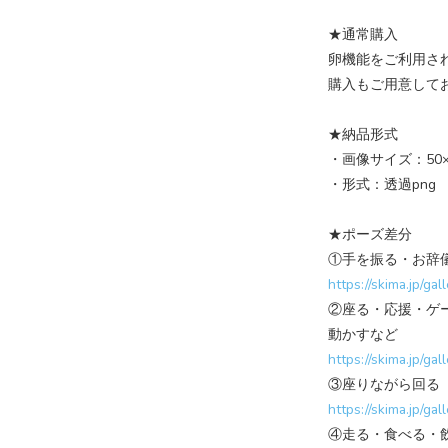
★通常購入
卵機能をご利用さ
購入もご用意してお
★納品形式
・画像サイズ：50×
・形式：透過png
★ポーズ差分
①手を振る・お辞
https://skima.jp/ga
②座る・応援・ゲ
動かすなど
https://skima.jp/ga
③座りながら回る
https://skima.jp/ga
④走る・食べる・