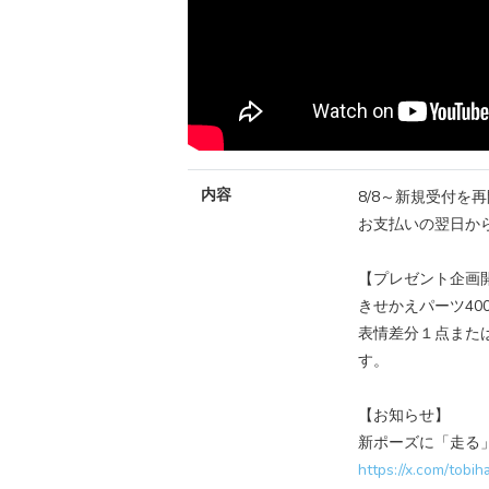
内容
8/8～新規受付を再
お支払いの翌日か
【プレゼント企画開
きせかえパーツ40
表情差分１点また
す。
【お知らせ】
新ポーズに「走る
https://x.com/tob