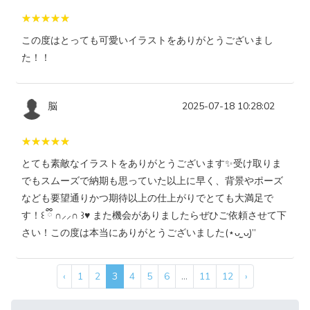
この度はとっても可愛いイラストをありがとうございまし
た！！
脳
2025-07-18 10:28:02
とても素敵なイラストをありがとうございます✨受け取りま
でもスムーズで納期も思っていた以上に早く、背景やポーズ
なども要望通りかつ期待以上の仕上がりでとても大満足で
す！꒰ ྀི ∩⸝⸝∩ ꒱♥︎ また機会がありましたらぜひご依頼させて下
さい！この度は本当にありがとうございました(⋆ᴗ͈ˬᴗ͈)”
‹
1
2
3
4
5
6
...
11
12
›