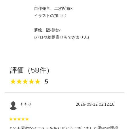
自作発言、二次配布‪‪‪‪‪‪‪‪×
イラストの加工〇
夢絵、版権物×
(パロや絵柄寄せもできません)
評価（58件）
5
ももせ
2025-09-12 02:12:18
とても素敵なイラストをありがとうございました😿🩷🩷理想