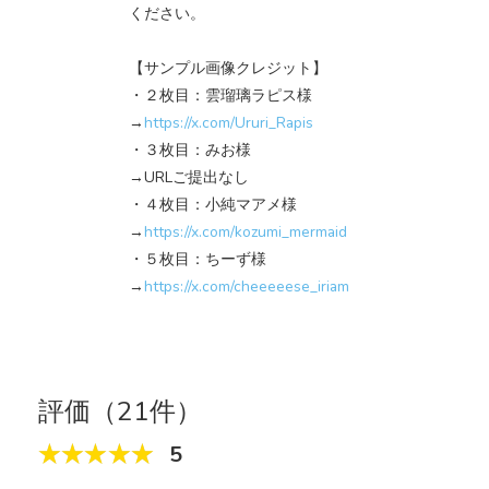
ください。
【サンプル画像クレジット】
・２枚目：雲瑠璃ラピス様
→
https://x.com/Ururi_Rapis
・３枚目：みお様
→URLご提出なし
・４枚目：小純マアメ様
→
https://x.com/kozumi_mermaid
・５枚目：ちーず様
→
https://x.com/cheeeeese_iriam
評価（21件）
5