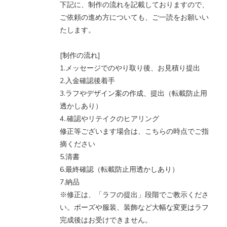
下記に、制作の流れを記載しておりますので、
ご依頼の進め方についても、ご一読をお願いい
たします。
[制作の流れ]
1.メッセージでのやり取り後、お見積り提出
2.入金確認後着手
3.ラフやデザイン案の作成、提出（転載防止用
透かしあり）
4..確認やリテイクのヒアリング
修正等ございます場合は、こちらの時点でご指
摘ください
5.清書
6.最終確認（転載防止用透かしあり）
7.納品
※修正は、「ラフの提出」段階でご教示くださ
い。ポーズや服装、装飾など大幅な変更はラフ
完成後はお受けできません。