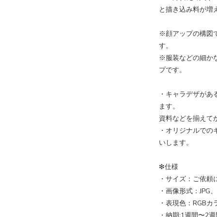
と描き込み料が増
※顔アップの構図
す。
※服装などの細か
プです。
・キャラデザがあ
ます。
資料などを揃えて
・オリジナルでの
いします。
❇︎仕様
・サイズ：ご依頼に
・画像形式：JPG、P
・表現色：RGBカ
・納期:1週間〜2