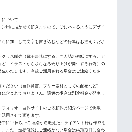
いについて
イコン用に描かせて頂きますので、◯にハマるようにデザイ
さらに加工して文字を書き込むなどの行為はお控えくださ
たグッズ販売（電子書籍にする、同人誌の表紙にする、ア
など、イラストからさらなる売り上げが発生する行為）の
発生いたします。今後ご活用される場合はご連絡くださ
慮ください（自作発言、フリー素材としての配布など）
金に含まれておりません。譲渡の場合は別途料金が発生し
トフォリオ・自作サイトのご依頼作品紹介ページで掲載・
て活用させて頂きます。
せ中に14日以上ご連絡が途絶えたクライアント様は作成を
す。また、進捗確認にご連絡がない場合は納期期日に合わ