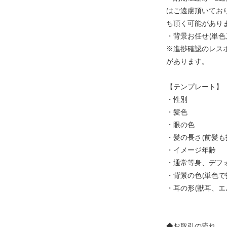
はご遠慮頂いてお
ち頂く可能があり
・背景お任せ(単色
※進捗確認のレス
があります。
【テンプレート】
・性別
・髪色
・眼の色
・髪の長さ(前髪も
・イメージ年齢
・通常等身、デフ
・背景の色(単色で
・耳の形(獣耳、エ
◆お取引の流れ