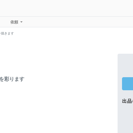
依頼
ン描きます
動を彩ります
出品