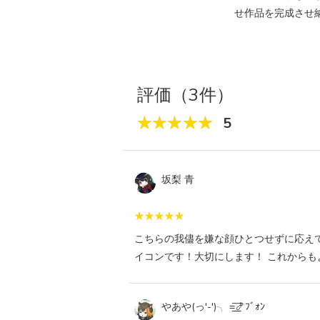
せ作品を完成させ
評価（3件）
5
坂梨 青
こちらの我儘を嫌な顔ひとつせずに応え
イコンです！大切にします！ これから
やあや(っ'-')╮ =͟͟͞🍤ﾌﾞｫﾝ