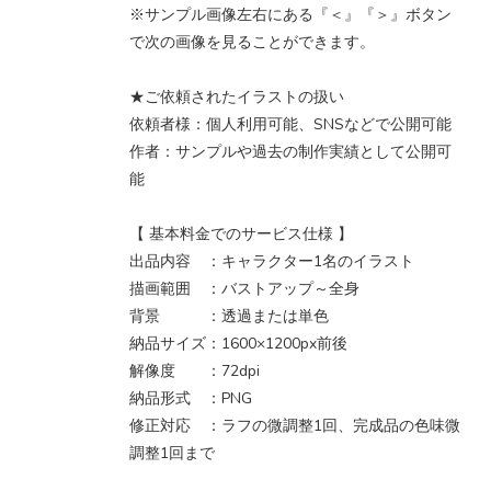
※サンプル画像左右にある『＜』『＞』ボタン
で次の画像を見ることができます。
★ご依頼されたイラストの扱い
依頼者様：個人利用可能、SNSなどで公開可能
作者：サンプルや過去の制作実績として公開可
能
【 基本料金でのサービス仕様 】
出品内容 ：キャラクター1名のイラスト
描画範囲 ：バストアップ～全身
背景 ：透過または単色
納品サイズ：1600×1200px前後
解像度 ：72dpi
納品形式 ：PNG
修正対応 ：ラフの微調整1回、完成品の色味微
調整1回まで