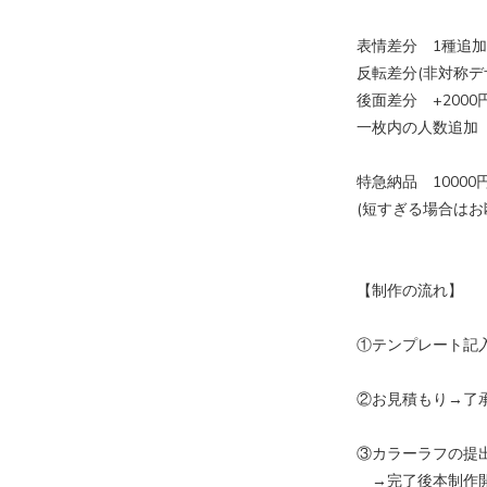
表情差分 1種追加+
反転差分(非対称デ
後面差分 +2000
一枚内の人数追加 
特急納品 10000
(短すぎる場合は
【制作の流れ】
①テンプレート記
②お見積もり→了
③カラーラフの提
→完了後本制作開始