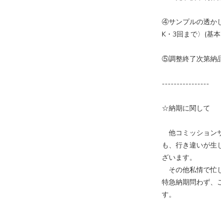
④サンプルの透か
K・3回まで〉(基本
⑤調整終了次第納
----------------
☆納期に関して
他コミッションサ
も、行き違いが生
ざいます。
その他私情で忙し
特急納期問わず、
す。