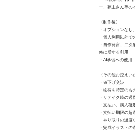
ー、夢主さん等の
〈制作後〉
・オプションなし
・個人利用以外で
・自作発言、二次
俗に反する利用
・AI学習への使用
〈その他お控えい
・値下げ交渉
・絵柄を特定のも
・リテイク時の過度
・支払い、購入確
・支払い期限の超
・やり取りの過度
・完成イラストの