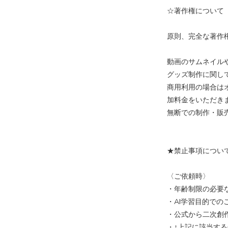
☆著作権について
原則、完全な著作
動画のサムネイル
グッズ制作に関し
商用利用の場合は
加料金をいただき
無断での制作・販
★禁止事項につい
〈ご依頼時〉
・年齢制限の必要
・AI学習目的での
・公式から二次創
・↑上記に該当す