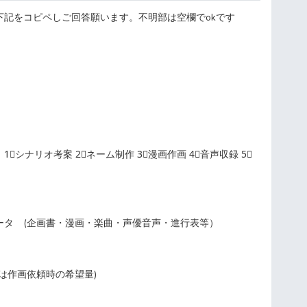
下記をコピペしご回答願います。不明部は空欄でokです
⃣シナリオ考案 2⃣ネーム制作 3⃣漫画作画 4⃣音声収録 5⃣
ータ (企画書・漫画・楽曲・声優音声・進行表等）
は作画依頼時の希望量)