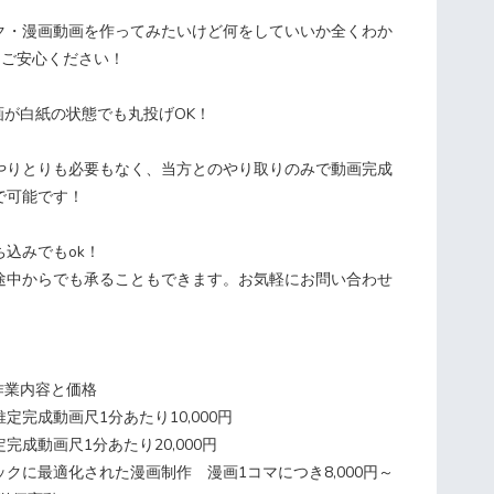
ク・漫画動画を作ってみたいけど何をしていいか全くわか
もご安心ください！
画が白紙の状態でも丸投げOK！
やりとりも必要もなく、当方とのやり取りのみで動画完成
で可能です！
込みでもok！
途中からでも承ることもできます。お気軽にお問い合わせ
作業内容と価格
定完成動画尺1分あたり10,000円
完成動画尺1分あたり20,000円
クに最適化された漫画制作 漫画1コマにつき8,000円～