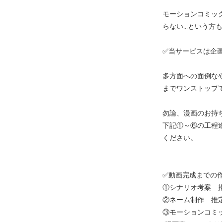
モーションコミッ
らない…という方
✅当サービスは企
多方面への面倒な
までワンストップ
勿論、漫画のお持ち
下記①～⑥の工程
ください。
✅動画完成までの
①シナリオ考案 推
②ネーム制作 推定
③モーションコミッ