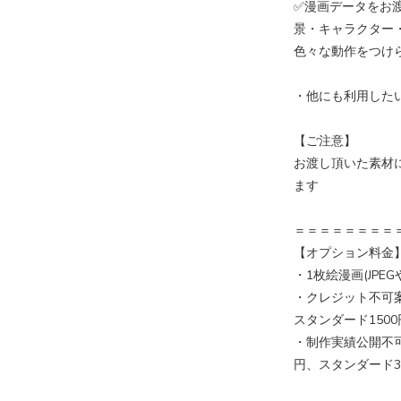
✅漫画データをお渡しい
景・キャラクター
色々な動作をつけ
・他にも利用した
【ご注意】
お渡し頂いた素材
ます
＝＝＝＝＝＝＝＝
【オプション料金
・1枚絵漫画(JPE
・クレジット不可案
スタンダード1500
・制作実績公開不可
円、スタンダード30