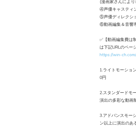
(漫画家さんにより
④声優キャスティン
⑤声優ディレクショ
⑥動画編集＆音響導入
✅【動画編集費は
は下記URLのペー
https://win-ch.com
1.ライトモーション
0円
2.スタンダードモ
演出の多彩な動画制作
3.アドバンスモー
ン以上に演出のある