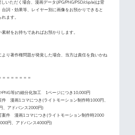
ただく場合、漫画データ(JPG/PNG/PSD/clip/ai)は背
・台詞・効果等、レイヤー別に画像をお預かりできると
られます。
い素材をお持ちであればお預かりします。
により著作権問題が発覚した場合、当方は責任を負いかね
＝＝＝＝＝＝＝＝
】
GやPNG等)の細分化加工 1ページにつき10,000円
件 漫画1コマにつき(ライトモーション制作時1000円、
円、アドバンス2000円)
案件 漫画1コマにつき(ライトモーション制作時2000
00円、アドバンス4000円)