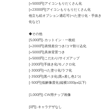
[+5000円]アイコンもりだくさん化
[+23000円]アイコンもりもりだくさん化
他立ち絵オプション適応可(べた塗り化・手抜き
化など)
◆その他
[5,000円]-カットイン・一枚絵
[+2000円]表情差分つき/コマ割り込化
[+5000円]具体背景つき
[+5000円]こだわり/サイズアップ
[-2000円]手抜き化/モノクロ化
[-3000円]べた塗り化/ラフ化
[-3500円]黒ベタ化(黒+差し色1つ)
[-500円]低解像度化(縦横1000px以下)
[1,000円]-CW用チップ画像
[0円]-キャラデザなし