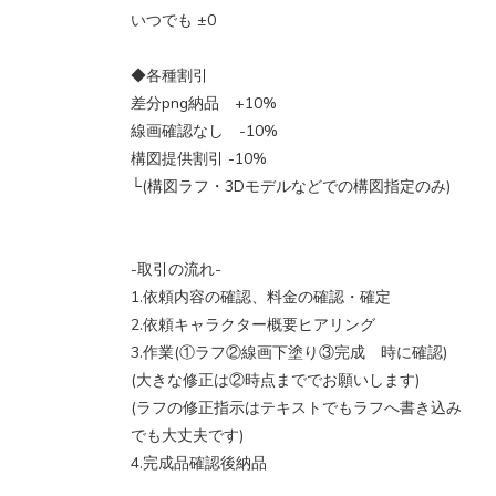
いつでも ±0
◆各種割引
差分png納品 +10%
線画確認なし -10%
構図提供割引 -10%
└(構図ラフ・3Dモデルなどでの構図指定のみ)
-取引の流れ-
1.依頼内容の確認、料金の確認・確定
2.依頼キャラクター概要ヒアリング
3.作業(①ラフ②線画下塗り③完成 時に確認)
(大きな修正は②時点まででお願いします)
(ラフの修正指示はテキストでもラフへ書き込み
でも大丈夫です)
4.完成品確認後納品