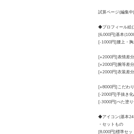
試算ページ(編集中
◆プロフィール絵(
[6,000円]基本(1000
[-1000円]腰上・
[+2000円]表情差
[+2000円]腕等差
[+2000円]衣装差
[+8000円]こだわ
[-2000円]手抜き
[-3000円]べた塗
◆アイコン(基本240
・セットもの
[8,000円]標準