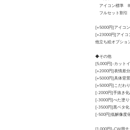
アイコン標準 8,
フルセット割引 -
[+5000円]アイ
[+23000円]ア
他立ち絵オプション
◆その他
[5,000円]-カッ
[+2000円]表情
[+5000円]具体背
[+5000円]こだ
[-2000円]手抜き
[-3000円]べた塗
[-3500円]黒ベタ
[-500円]低解像度化
[1,000円]-CW