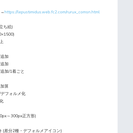
)→
https://lepustimidus.web.fc2.com/rurux_comsn.html
立ち絵)
×1500)
胸上
分追加
分追加
分追加/1着ごと
り加算
化/デフォルメ化
り化
px～300px正方形)
セット(差分2種・デフォルメアイコン)