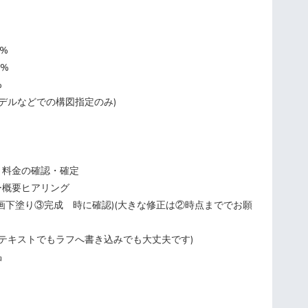
0%
0%
%
モデルなどでの構図指定のみ)
、料金の確認・確定
ー概要ヒアリング
線画下塗り③完成 時に確認)(大きな修正は②時点まででお願
はテキストでもラフへ書き込みでも大丈夫です)
品