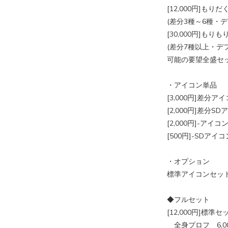
[12,000円]もり
(差分3種～6種・
[30,000円]も
(差分7種以上・
可能の要望全盛セッ
・アイコン単品
[3,000円]差分ア
[2,000円]差分S
[2,000円]-アイコ
[500円]-SDアイ
・オプション
標準アイコンセッ
◆フルセット
[12,000円]標準セ
全身プロフ 6,0