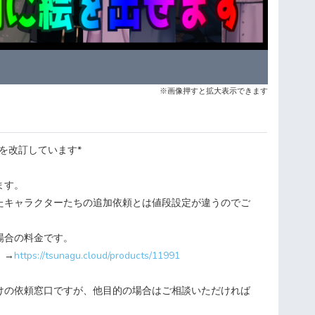
※画像押すと拡大表示できます
金表を改訂しています*
ます。
たキャラクターたちの追加依頼とは値段設定が違うのでご
場合の料金です。
】→
https://tsunagu.cloud/products/11991
けの依頼窓口ですが、他目的の場合はご相談いただければ