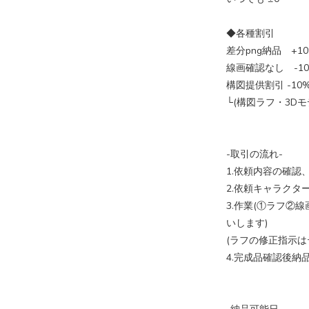
◆各種割引
差分png納品 +1
線画確認なし -1
構図提供割引 -10
└(構図ラフ・3D
-取引の流れ-
1.依頼内容の確認
2.依頼キャラクタ
3.作業(①ラフ②
いします)
(ラフの修正指示
4.完成品確認後納