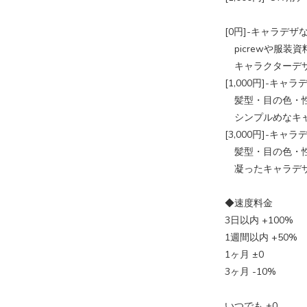
[0円]-キャラデザ
picrewや服装
キャラクターデザ
[1,000円]-キャラ
髪型・目の色・性
シンプルめなキャ
[3,000円]-キャラ
髪型・目の色・性
凝ったキャラデザ
◆速度料金
3日以内 +100%
1週間以内 +50%
1ヶ月 ±0
3ヶ月 -10%
いつでも ±0