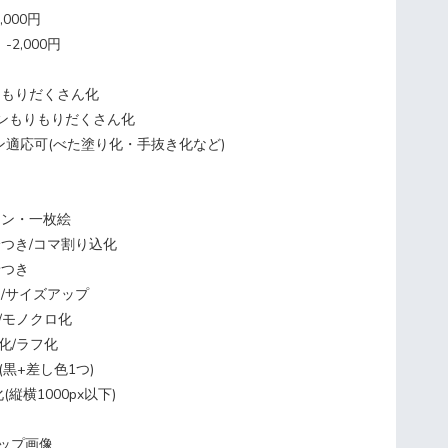
000円
2,000円
コンもりだくさん化
イコンもりもりだくさん化
適応可(べた塗り化・手抜き化など)
トイン・一枚絵
差分つき/コマ割り込化
景つき
わり/サイズアップ
化/モノクロ化
り化/ラフ化
化(黒+差し色1つ)
(縦横1000px以下)
用チップ画像