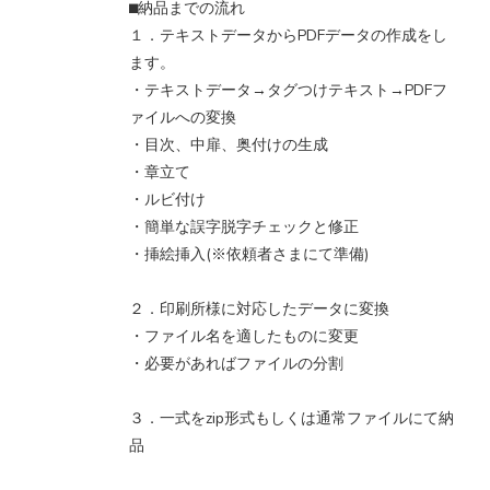
⬛︎納品までの流れ
１．テキストデータからPDFデータの作成をし
ます。
・テキストデータ→タグつけテキスト→PDFフ
ァイルへの変換
・目次、中扉、奥付けの生成
・章立て
・ルビ付け
・簡単な誤字脱字チェックと修正
・挿絵挿入(※依頼者さまにて準備)
２．印刷所様に対応したデータに変換
・ファイル名を適したものに変更
・必要があればファイルの分割
３．一式をzip形式もしくは通常ファイルにて納
品